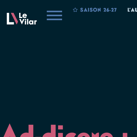
SAISON 26-27
L’A
Ad-dicere :