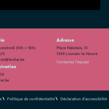
rie
Adresse
vendredi (10h > 18h)
Place Rabelais, 51
325
1348 Louvain-la-Neuve
ons@levilar.be
Contactez l'équipe
tration
700
lar.be
s
Politique de confidentialité
Déclaration d'accessibilité