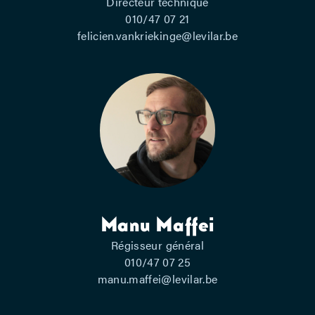
Directeur technique
010/47 07 21
felicien.vankriekinge@levilar.be
Manu Maffei
Régisseur général
010/47 07 25
manu.maffei@levilar.be