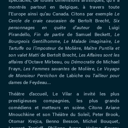
montrés partout en Belgique, à travers toute
l’Europe ainsi qu’au Canada. Citons par exemple
Le
Cercle de craie caucasien
de Bertolt Brecht,
Six
personnages en quête d’auteur
de Luigi
Pirandello,
Fin de partie
de Samuel Beckett,
Le
Bourgeois Gentilhomme
,
Le Malade imaginaire
,
Le
Tartuffe ou l’imposteur
de Molière,
Maître Puntila et
son valet Matti
de Bertolt Brecht,
Les Affaires sont les
affaires
d’Octave Mirbeau, ou
Démocratie
de Michael
Frayn,
Les Femmes savantes
de Molière,
Le Voyage
de Monsieur Perrichon
de Labiche ou
Tailleur pour
dames
de Feydeau…
Théâtre d’accueil, Le Vilar a invité les plus
prestigieuses compagnies, les plus grands
comédiens et metteurs en scène. Citons Ariane
Mnouchkine et son Théâtre du Soleil, Peter Brook,
Otomar Krejca, Benno Besson, Michel Bouquet,
Laurent Terzieff, Philippe Avron, Jérôme Savary,