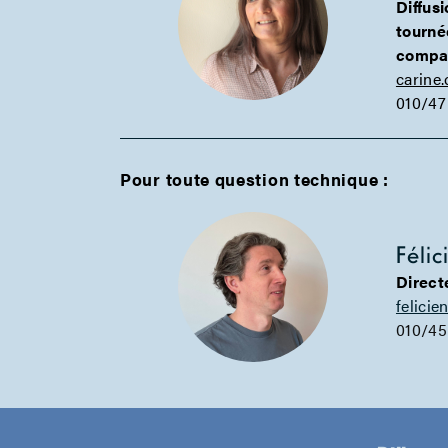
Diffus
tourné
compa
carine.
010/47
Pour toute question technique :
Féli
Direct
felicie
010/45