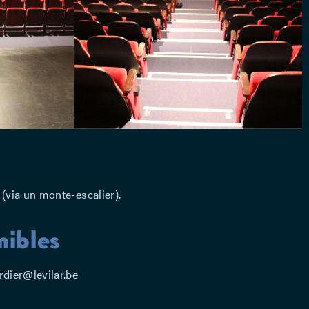
(via un monte-escalier).
nibles
rdier@levilar.be