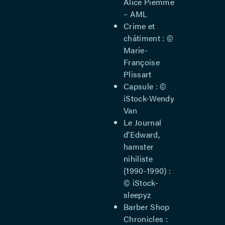
Alice Piemme
– AML
Crime et
châtiment : ©
Marie-
Françoise
Plissart
Capsule : ©
iStock-Wendy
Van
Le Journal
d’Edward,
hamster
nihiliste
(1990-1990) :
© iStock-
sleepyz
Barber Shop
Chronicles :