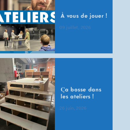
À vous de jouer !
09 juillet, 2026
𝐂̧a bosse dans
les ateliers !
26 juin, 2026