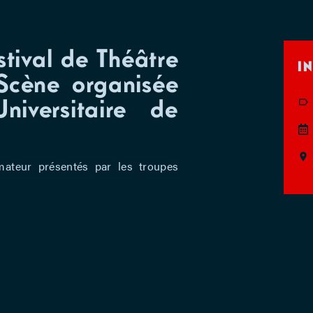
stival de Théâtre
I
Scène organisée
iversitaire de
mateur présentés par les troupes
ATIL, un festival effervescent qui
céniques et à tous les publics.