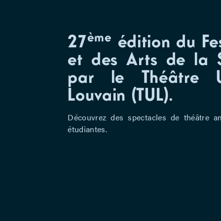
ème
27
édition du Fe
et des Arts de la 
par le Théâtre Un
Louvain (TUL).
Découvrez des spectacles de théâtre a
étudiantes.
Depuis 2001, le TUL met sur pied UNIVERS
se veut ouvert à toutes les formes d’arts s
Infos et réservations :
universatil.be