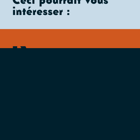
intéresser :
Billetterie
Lundi au vendredi (10h > 18h)
0800 25 325
reservations@levilar.be
Administration