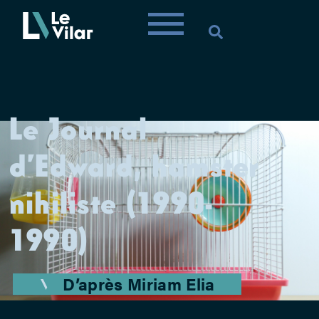
Le Journal
d’Edward, hamster
nihiliste (1990-
1990)
D’après Miriam Elia