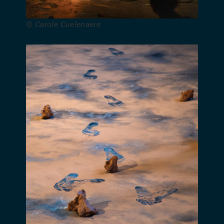
de Ashida
Junko
© Carole Cuelenaere
(céramiste)
Une
production
de la
compagnie
Nyash.
Avec le
soutien du
ministère
de la
Fédération
Wallonie-