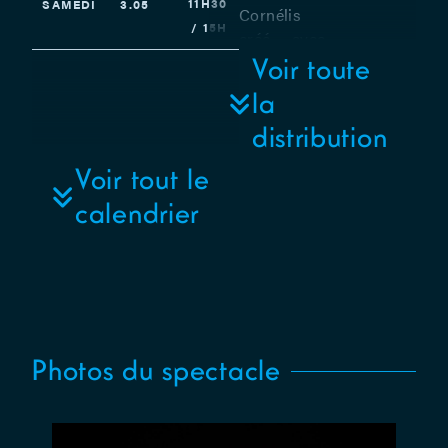
11H30
SAMEDI
3.05
Cornélis
/ 15H
créé avec
Tom
Voir toute
Malmendier
la
et Miko
distribution
Shimura –
Avec Tom
Voir tout le
Malmendier
calendrier
et Miko
Shimura –
Collaboration
artistique :
Marielle
Morales –
Univers
Photos du spectacle
sonore :
Claire
Goldfarb et
Tom