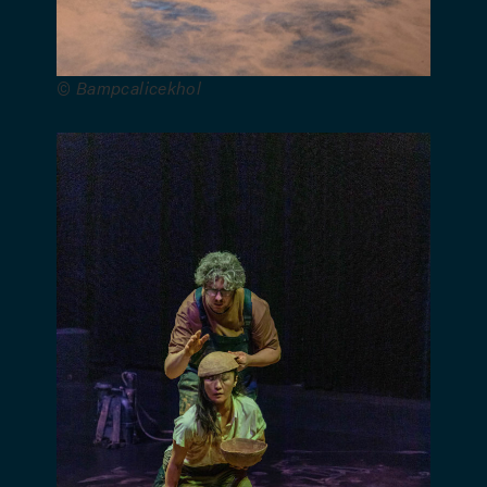
Bruxelles
(Service de
la danse),
© Bampcalicekhol
du Centre
culturel
d’Andenne,
du BAMP
(Brussels
Art Melting
Pot), du
festival
Sauterelles,
du Théâtre
La
montagne
magique,
du Centre
Henri