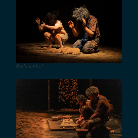
Malmendier
– Création
lumières :
Frédéric
Vannes –
Regard
scénographique
et
©Alice Khol
plastique :
Anne
Mortiaux –
Diffusion et
développement :
Ad Lib ·
Support
d’artistes –
Avec la
complicité