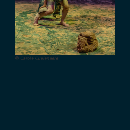
Pousseur
et de la
Roseraie.
© Carole Cuelenaere
Vidéos