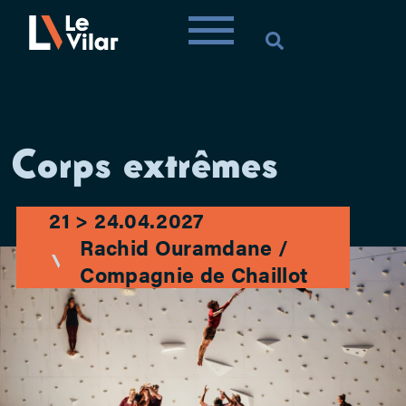
Corps extrêmes
21 > 24.04.2027
Rachid Ouramdane /
Compagnie de Chaillot