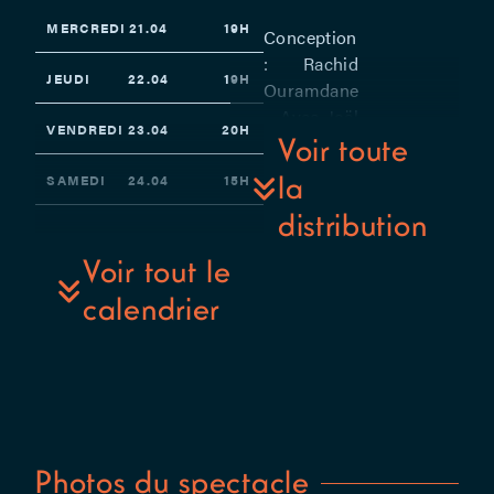
MERCREDI
21.04
19H
Conception
: Rachid
JEUDI
22.04
19H
Ouramdane
– Avec Joël
VENDREDI
23.04
20H
Azou en
Voir toute
alternance
la
SAMEDI
24.04
15H
avec Pablo
distribution
Monedero,
Tamila De
Voir tout le
Naeyer,
calendrier
Löric
Fouchereau,
Peter
Freeman,
Xavier
Mermod,
Patricia
Photos du spectacle
Minder,