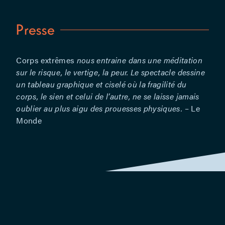
nationale
de
Presse
Dunkerque,
Le
Carreau/Scène
Corps extrêmes
nous entraine dans une méditation
nationale
sur le risque, le vertige, la peur. Le spectacle dessine
de Forbach,
un tableau graphique et ciselé où la fragilité du
MC2:
corps, le sien et celui de l’autre, ne se laisse jamais
Grenoble,
oublier au plus aigu des prouesses physiques.
– Le
Théâtre
Monde
Molière
(Sète),
Scène
nationale
Archipel de
Thau et Le
Théâtre
Scène
nationale