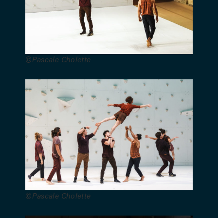
Julien –
Vidéo :
Jean-
Camille
Goimard –
©Pascale Cholette
Création
lumières :
Stéphane
Graillot –
Costumes :
Camille
Panin –
Régie
générale :
Sylvain
Giraudeau
©Pascale Cholette