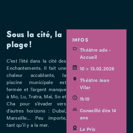
Sous la cité, la
INFOS
plage !
Théâtre ado -
Accueil
C’est l’été dans la cité des
Enchantements. Il fait une
10 > 13.02.2026
chaleur accablante, la
Théâtre Jean
piscine municipale est
Vilar
fermée et l’argent manque
à Mo, Lu, Tratra, Maï, So et
1h10
Cha pour s’évader vers
Conseillé dès 14
d’autres horizons : Dubaï,
ans
Marseille… Peu importe,
tant qu’il y a la mer.
Le Prix