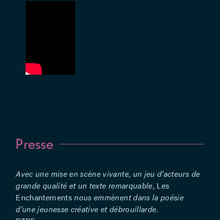
Assistanat
à la mise
en scène :
Hugo
Favier –
Chargé de
production
: Mathieu
Huberty –
Régie
générale :
Jérémy
Presse
Vanoost
Avec une mise en scène vivante, un jeu d’acteurs de
grande qualité et un texte remarquable,
Les
Enchantements
nous emmènent dans la poésie
d’une jeunesse créative et débrouillarde.
Une