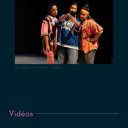
vidéo :
Allan
Beurms –
Régie son
et vidéo :
Sebastien
Destrait –
Régie
lumière :
© Alice Piemme / AML
Gauthier
Minne –
Costumes :
Alexandra
Sebbag –
Mouvement-
chorégraphie
Vidéos
: Clément
Thirion –