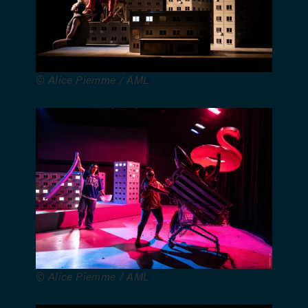
Hamidou,
Valérie
Lemaître,
Alexandre
von Sivers
© Alice Piemme / AML
et Bogdan
Zamfir –
Scénographie
: Ronald
Beurms –
Création
lumières :
Aurélie
Perret –
Création
sonore :
Sébastien
© Alice Piemme / AML
Fernandez
– Création