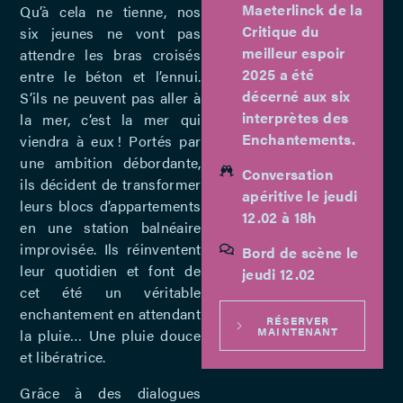
Maeterlinck de la
Qu’à cela ne tienne, nos
Critique du
six jeunes ne vont pas
meilleur espoir
attendre les bras croisés
2025 a été
entre le béton et l’ennui.
décerné aux six
S’ils ne peuvent pas aller à
interprètes des
la mer, c’est la mer qui
Enchantements.
viendra à eux ! Portés par
une ambition débordante,
Conversation
ils décident de transformer
apéritive le jeudi
leurs blocs d’appartements
12.02 à 18h
en une station balnéaire
improvisée. Ils réinventent
Bord de scène le
leur quotidien et font de
jeudi 12.02
cet été un véritable
enchantement en attendant
RÉSERVER
MAINTENANT
la pluie… Une pluie douce
et libératrice.
Grâce à des dialogues