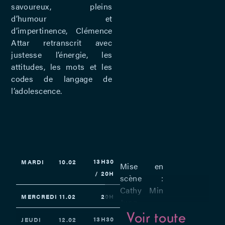
savoureux, pleins
d’humour et
d’impertinence, Clémence
Attar retranscrit avec
justesse l’énergie, les
attitudes, les mots et les
codes de langage de
l’adolescence.
13H30
MARDI
10.02
Mise en
/ 20H
scène :
Cathy Min
MERCREDI
11.02
20H
Jung –
Avec Onur
Voir toute
13H30
JEUDI
12.02