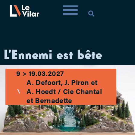
L’Ennemi est bête
9 > 19.03.2027
A. Defoort, J. Piron et
A. Hoedt / Cie Chantal
et Bernadette