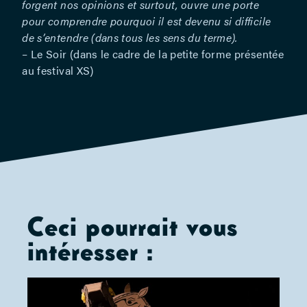
forgent nos opinions et surtout, ouvre une porte
Pagnoulle
pour comprendre pourquoi il est devenu si difficile
et Lukas
de s’entendre (dans tous les sens du terme).
Varady-
– Le Soir (dans le cadre de la petite forme présentée
Szabo
au festival XS)
(création
XS) –
Direction
technique :
Patrick
Pagnoulle –
Développement
et
production
Ceci pourrait vous
: Habemus
intéresser :
Papam
(Cora-Line
Lefèvre,
Rosine