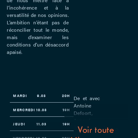
de nous mettre face à
l’incohérence et à la
versatilité de nos opinions.
L’ambition n’étant pas de
réconcilier tout le monde,
mais d’examiner les
conditions d’un désaccord
apaisé.
MARDI
9.03
20H
De et avec
Antoine
MERCREDI
10.03
19H
Defoort,
Arnaud
JEUDI
11.03
19H
Hoedt et
Voir toute
Jérôme
VENDREDI
12.03
20H