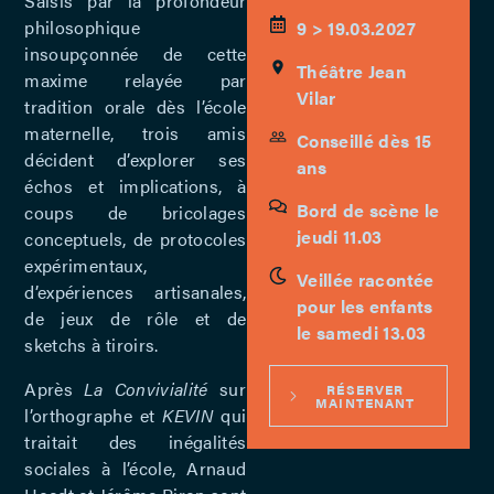
Saisis par la profondeur
philosophique
9 > 19.03.2027
insoupçonnée de cette
Théâtre Jean
maxime relayée par
Vilar
tradition orale dès l’école
maternelle, trois amis
Conseillé dès 15
décident d’explorer ses
ans
échos et implications, à
Bord de scène le
coups de bricolages
jeudi 11.03
conceptuels, de protocoles
expérimentaux,
Veillée racontée
d’expériences artisanales,
pour les enfants
de jeux de rôle et de
le samedi 13.03
sketchs à tiroirs.
Après
La Convivialité
sur
RÉSERVER
MAINTENANT
l’orthographe et
KEVIN
qui
traitait des inégalités
sociales à l’école, Arnaud