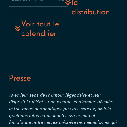
la
Piron –
distribution
Regard
SAMEDI
13.03
19H
extérieur et
Voir tout le
accompagnement
MARDI
16.03
20H
calendrier
: Lorette
Moreau et
MERCREDI
17.03
19H
Britt Roger
Sas –
JEUDI
18.03
19H
Développement
web :
VENDREDI
19.03
20H
Nicolas
Presse
Callandt et
Vincent
Dilly –
Avec leur sens de l’humour légendaire et leur
Création
dispositif préféré – une pseudo-conférence décalée –
lumières,
le trio mène des sondages pas très sérieux, distille
régie
quelques infos croustillantes sur comment
générale :
fonctionne notre cerveau, éclaire les mécanismes qui
Patrick