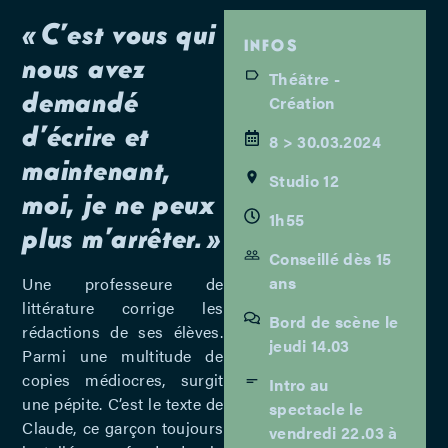
« C’est vous qui
INFOS
nous avez
Théâtre -
demandé
Création
d’écrire et
8 > 30.03.2024
maintenant,
Studio 12
moi, je ne peux
1h55
plus m’arrêter. »
Conseillé dès 15
ans
Une professeure de
littérature corrige les
Bord de scène le
rédactions de ses élèves.
jeudi 14.03
Parmi une multitude de
copies médiocres, surgit
Intro au
une pépite. C’est le texte de
spectacle le
Claude, ce garçon toujours
vendredi 22.03 à