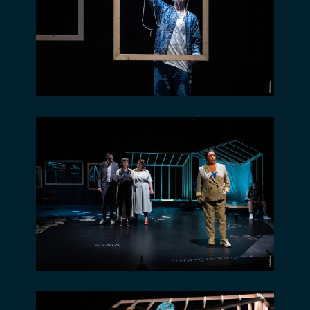
Guillaume
/ 20H
Toussaint
Fromentin
MERCREDI
27.03
20H
–
Costumes :
13H30
JEUDI
28.03
Elise
/ 19H
Abraham –
VENDREDI
29.03
20H
Assistanat
général et
SAMEDI
30.03
19H
dramaturgie
: Anaïs
Moray.
Une
coproduction