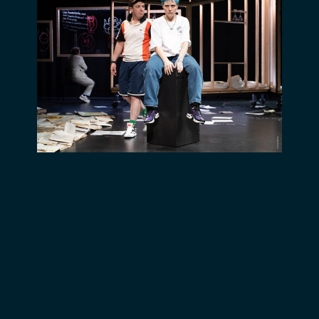
Le Vilar, le
Théâtre
Varia et
DC&J
Création.
Avec le
soutien du
Tax Shelter
du
Gouvernement
fédéral
belge et
d’Inver Tax
Shelter.
Vidéos