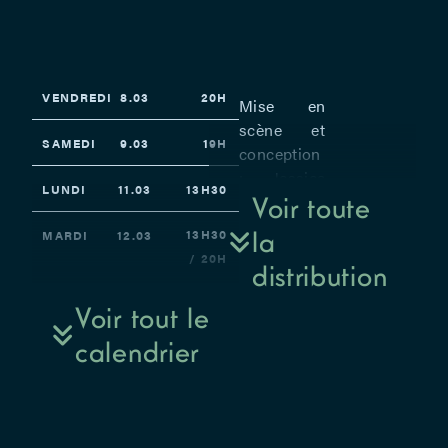
VENDREDI
8.03
20H
Mise en
scène et
SAMEDI
9.03
19H
conception
: Jessica
LUNDI
11.03
13H30
Gazon –
Voir toute
Co–
la
13H30
MARDI
12.03
conception
/ 20H
distribution
et
dramaturgie
MERCREDI
13.03
20H
Voir tout le
: Morena
calendrier
Prats –
13H30
JEUDI
14.03
Avec Astrid
/ 19H
De Toffol,
Monia
VENDREDI
15.03
20H
Douieb,