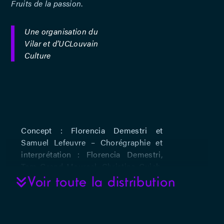
Fruits de la passion
.
Une organisation du
Vilar et d’UCLouvain
Culture
Concept : Florencia Demestri et
Samuel Lefeuvre – Chorégraphie et
interprétation : Florencia Demestri,
Tom Grand Mourcel, Christina Guieb,
Hanne Kristine Jensen, Samuel
Voir toute la distribution
Lefeuvre, David Pallant, Amarine
Rignanese et Loü Viret – Musique :
Lieven Dousselaere et Julien Sartorius