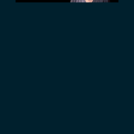
Gland.
Avec le
soutien de
l’État de
Vaud, de la
région de
Nyon, de la
Loterie
romande,
de la
© Pierre Exsteen
Fondation
Leenaards
et de la
Fédération
Wallonie-
Bruxelles,
Presse
service du
Théâtre.