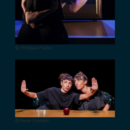
sonore :
Félix
Bergeron –
Création
lumières :
Gilbert
Maire –
© Philippe Pache
Régie (en
alternance) :
Marc
Defrise ou
Caroline
De Decker
–
Production
et
diffusion :
Stéphanie
©Pierre Exsteen
Bouteille