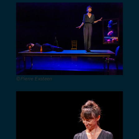
Une
coproduction
de PAN !
(La
compagnie),
©Pierre Exsteen
de la Cie
Rupille 7,
du Petit
Théâtre de
Lausanne
et du
Théâtre de
Grand-
Champ de