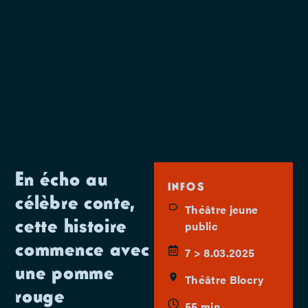
En écho au
INFOS
célèbre conte,
Théâtre jeune
cette histoire
public
commence avec
7 > 8.03.2025
une pomme
Théâtre Blocry
rouge
55 min