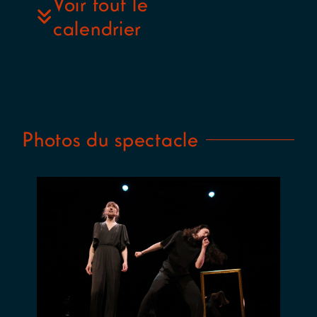
Voir tout le
scène :
calendrier
Julie Annen
– Avec
Diana
Fontannaz
et Ninon
Perez –
Soutien
Photos du spectacle
dramaturgique :
Diana
Fontannaz
et Charly
Kleinermann
–
Assistanat
à la mise
en scène :
Margot Le
Coultre –