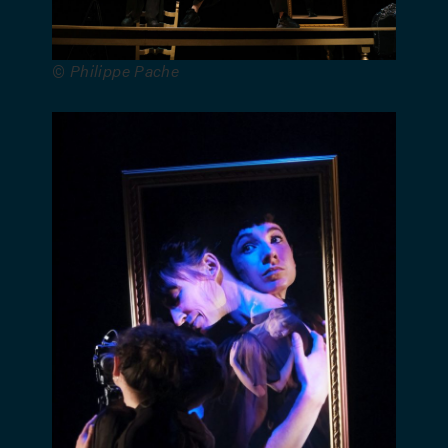
Scénographie
et
costumes :
© Philippe Pache
Thibaut De
Coster et
Charly
Kleinermann
–
Construction
des
décors :
Atelier
Antilope –
Léo
Bachman –
Vidéo : Eric
Bellot –
Création