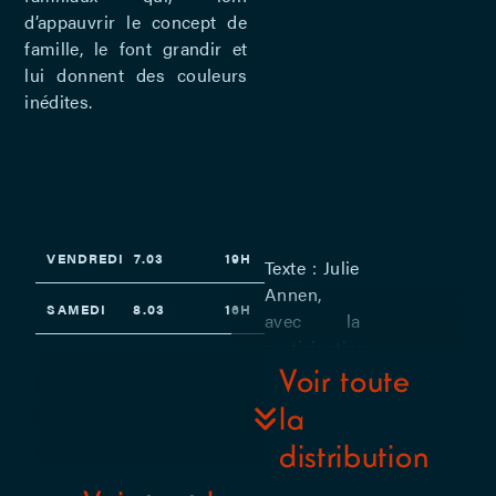
d’appauvrir le concept de
famille, le font grandir et
lui donnent des couleurs
inédites.
VENDREDI
7.03
19H
Texte : Julie
Annen,
SAMEDI
8.03
16H
avec la
participation
d’Ana
Voir toute
Bellot et de
la
toute la
distribution
famille –
Mise en