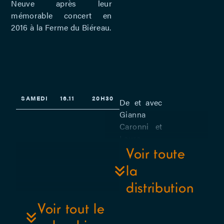
Neuve après leur
mémorable concert en
2016 à la Ferme du Biéreau.
SAMEDI
16.11
20H30
De et avec
Gianna
Caronni et
Laura
Caronni.
Voir toute
la
distribution
Voir tout le