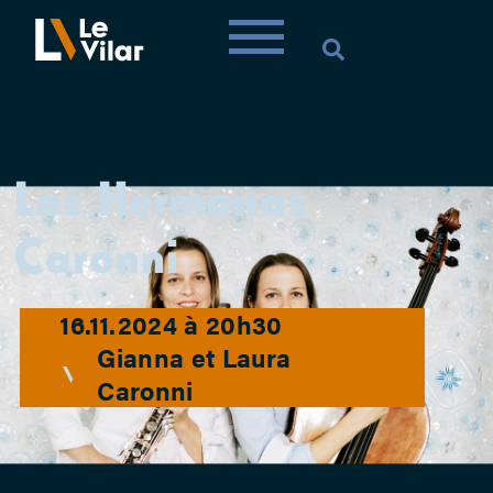
Las Hermanas
Caronni
16.11.2024 à 20h30
Gianna et Laura
Caronni