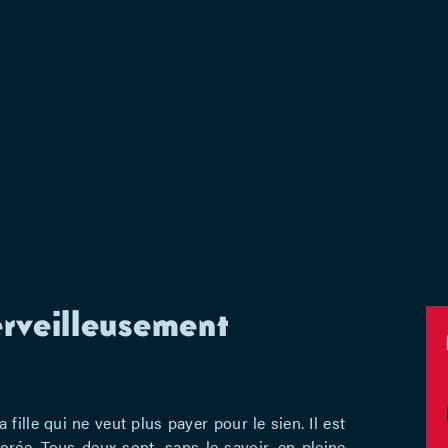
rveilleusement
la fille qui ne veut plus payer pour le sien. Il est
orée. Tous deux sont, sans le savoir, en pleine