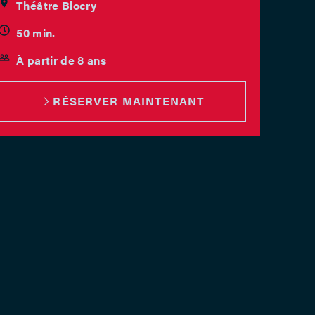
Théâtre Blocry
50 min.
À partir de 8 ans
RÉSERVER MAINTENANT
NDREDI
23.10
18H
MEDI
24.10
15H/18H