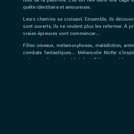
quête identitaire et amoureuse.
Leurs chemins se croisent. Ensemble, ils découvre
sont ouverts, ils ne veulent plus les refermer. À p
vraies épreuves vont commencer…
Filles-oiseaux, métamorphoses, malédiction, anim
combats fantastiques… Mélancolie Motte s’inspi
notre monde avec tout le talent, l’élégance et la mal
Sur une scène nue, sans aucun décor, Mélancolie
corporelle et vocale magistrale. Un conte qui n
message : il appartient à chacun de suivre sa rout
Mise en scène : Alberto Garcia Sanchez –
Avec Mélancolie Motte – Adaptation et