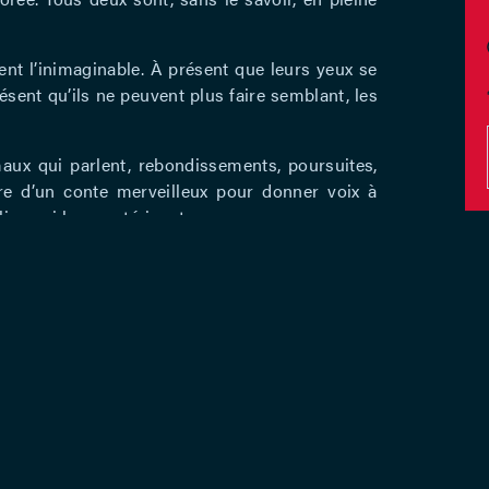
nt l’inimaginable. À présent que leurs yeux se
résent qu’ils ne peuvent plus faire semblant, les
aux qui parlent, rebondissements, poursuites,
re d’un conte merveilleux pour donner voix à
ice qui la caractérisent.
 Motte livre une interprétation à la présence
ous captive autant qu’il nous émeut avec son
e en accord avec ses valeurs.
VE
Une production de l’Asbl Le Non dit.
Avec le soutien de la Fédération Wallonie-
SA