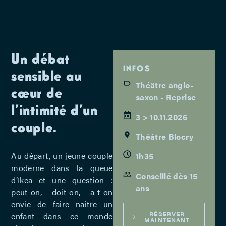
Un débat
INFOS
sensible au
Théâtre anglo-
cœur de
saxon - Reprise
l’intimité d’un
3 > 10.11.2026
couple.
Théâtre Blocry
Au départ, un jeune couple
1h35
moderne dans la queue
Conseillé dès 15
d’Ikea et une question :
ans
peut-on, doit-on, a-t-on
envie de faire naitre un
RÉSERVER
enfant dans ce monde
MAINTENANT