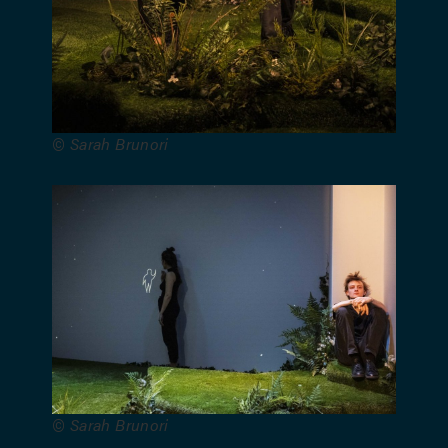
Une
coproduction
© Sarah Brunori
Le Vilar
(Louvain-
la-Neuve),
Théâtre de
Poche et
DC&J
Création.
Avec le
soutien du
Tax Shelter
du
Gouvernement
© Sarah Brunori
fédéral