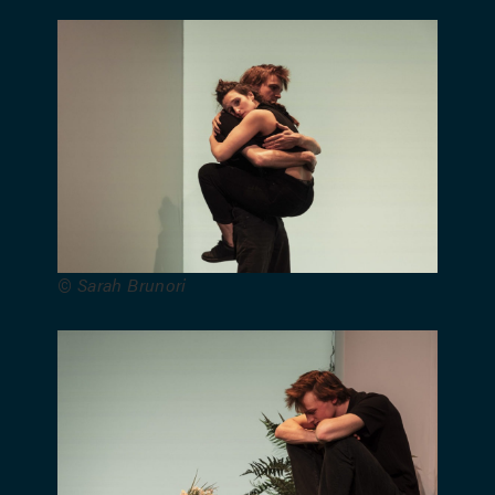
belge et
d’Inver Tax
Shelter.
La pièce
est
représentée
en Europe
francophone
par Marie
Cécile
Renauld,
© Sarah Brunori
MCR
(Paris) en
accord
avec
Casarotto
Ramsay &
Associates