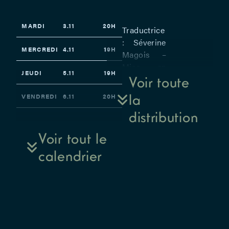
MARDI
3.11
20H
Traductrice
: Séverine
MERCREDI
4.11
19H
Magois –
Mise en
JEUDI
5.11
19H
scène :
Voir toute
Anne-
la
VENDREDI
6.11
20H
Pascale
distribution
Clairembourg
SAMEDI
7.11
19H
– Avec
Voir tout le
Elisa
LUNDI
9.11
20H
calendrier
Firouzfar et
Félix
MARDI
10.11
20H
Vannoorenberghe
–
Scénographie
: Noémie
Vanheste –