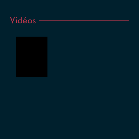
Avec l’aide
de La
Vidéos
Fédération
Wallonie-
Bruxelles –
Service du
Théâtre, de
la Région
Occitanie
et de la
DRAC
Occitanie.
Avec le
soutien du
théâtre de
La
montagne
magique,
de Mars –