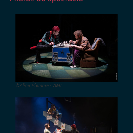
Nodet –
Création
sonore :
Guillaume
Vesin avec
la
participation
de Morto
Mondor –
Création
plateau et
©Alice Piemme - AML
régie :
Isabelle
Derr –
Conseiller
magie :
Pedro
Miguel