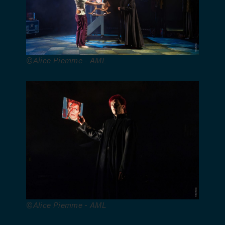
Silva –
Construction
décor :
Olivier
Waterkeyn
©Alice Piemme - AML
et Baptiste
Pillot (Ad
Hoc
Studio) –
Régie (en
alternance)
: Fanny
Boizard,
Isabelle
Derr,
Yorrick
Detroy et
©Alice Piemme - AML
Candice
Hansel –