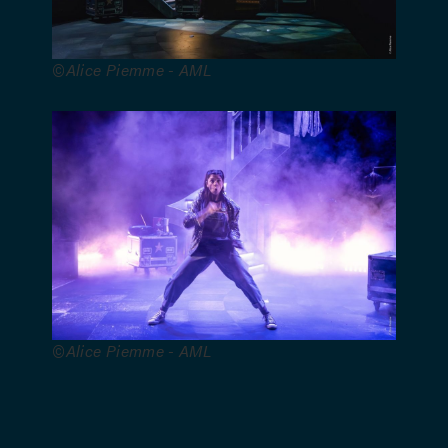
©Alice Piemme - AML
Une
création de
la
Compagnie
Renards/Effet
Mer en
coproduction
avec le
Théâtre
Varia, le
Théâtre de
©Alice Piemme - AML
Namur, La
Coop asbl
et Shelter
Prod.