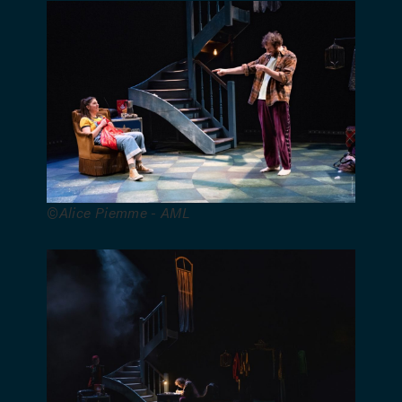
Direction
de
production
: Julie
Sommervogel
– Diffusion
(BE) :
Claire Alex
–
Administration
©Alice Piemme - AML
(FR) : Sonia
Marrec –
Production
et diffusion
(FR) :
Claudie
Bosch