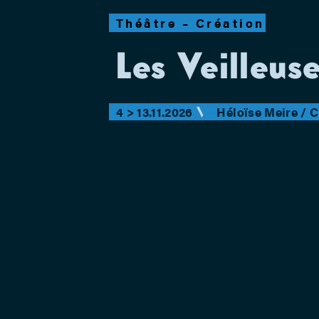
Théâtre – Création
Les Veilleus
4 > 13.11.2026
Héloïse Meire / 