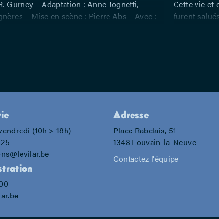
R. Gurney – Adaptation : Anne Tognetti,
Cette vie et
gnères – Mise en scène : Pierre Abs – Avec :
furent salué
Bir, Gérald Marti
public et par
dynamique ac
ami qui rejoi
Marti (« Les
Démons », « 
mienne s’app
rie
Adresse
vendredi (10h > 18h)
Place Rabelais, 51
325
1348 Louvain-la-Neuve
ons@levilar.be
Contactez l'équipe
tration
700
lar.be