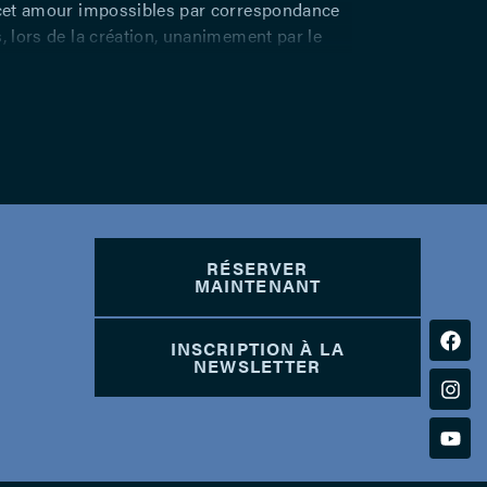
 cet amour impossibles par correspondance
s, lors de la création, unanimement par le
 la presse. Revoici notre plus prestigieuse et
trice, Jacqueline Bir, en compagnie d’un
gnit notre théâtre il y a 20 ans déjà : Gérald
 Trois Soeurs », « Au Perroquet vert », « Les
Six Personnages en quête d’auteur », « La
elait Régine »,…).
RÉSERVER
MAINTENANT
INSCRIPTION À LA
NEWSLETTER