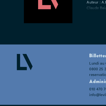
Auteur : A.
Claude Bai
Jacqueline 
Billette
Lundi au 
0800 25 
reservati
Adminis
010 470 
info@levi