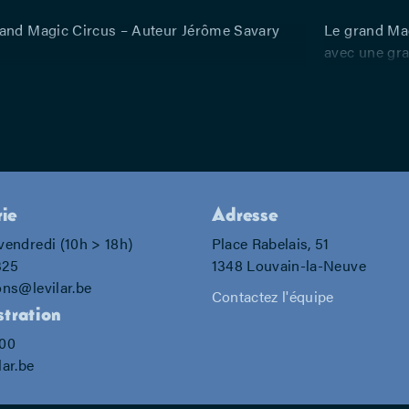
and Magic Circus – Auteur Jérôme Savary
Le grand Mag
avec une gra
5000 ans d’a
film « Cabar
c’est déjà à
rie
Adresse
vendredi (10h > 18h)
Place Rabelais, 51
325
1348 Louvain-la-Neuve
ons@levilar.be
Contactez l'équipe
tration
700
lar.be