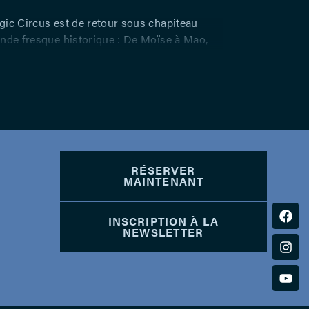
ic Circus est de retour sous chapiteau
nde fresque historique : De Moïse à Mao,
ventures et d’amour traitée dans le style du
et » 5000 ans d’histoire en quelques heures,
 soi seul un sommet de dérision.
RÉSERVER
MAINTENANT
INSCRIPTION À LA
NEWSLETTER