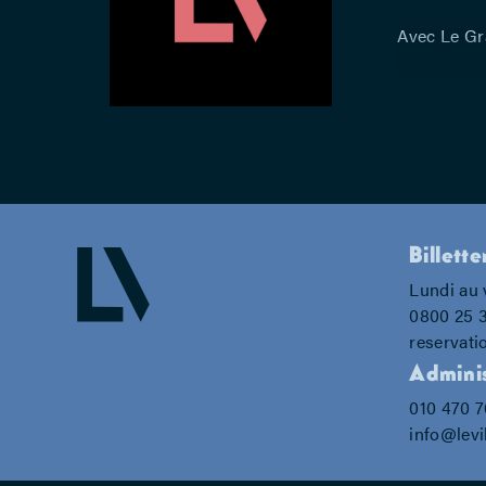
Avec Le Gr
Billette
Lundi au 
0800 25 
reservati
Adminis
010 470 
info@levi