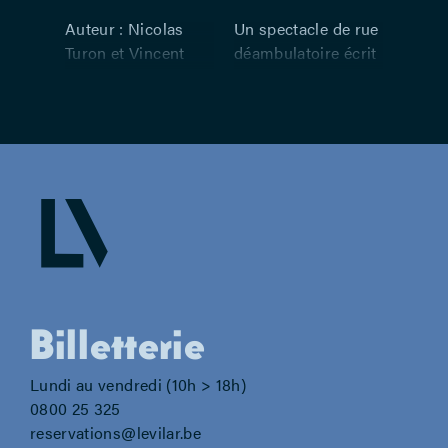
Auteur : Nicolas
Un spectacle de rue
Turon et Vincent
déambulatoire écrit
Zabus – Mise en
à quatre mains où le
scène : Nicolas
spectateur devra
Turon – Avec :
faire un choix
Vincent Huertas et
crucial… Dès 12 ans.
Vincent Zabus –
Dans les villes de
Scénographie : Jean
nos vies, où sont
Louyest –
les chemins de
Graphisme : Franck
traverse, les
Meynet alias
cachettes et les
Hippolyte
raccourcis ? Que
sait-on de l’intimité
Billetterie
de ceux qui
n’intéressent
Lundi au vendredi (10h > 18h)
personne ? Est-ce
0800 25 325
qu’on a le droit de
reservations@levilar.be
faire partie d’une