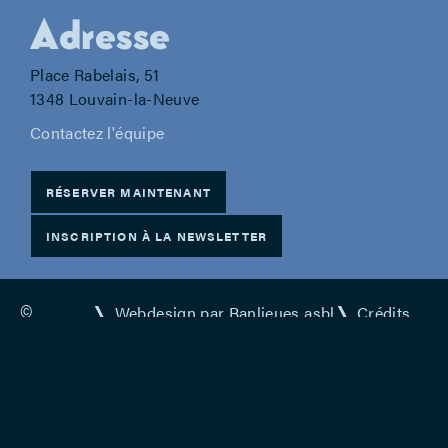
Adresse
Place Rabelais, 51
1348 Louvain-la-Neuve
Contactez l'équipe
RÉSERVER MAINTENANT
INSCRIPTION À LA NEWSLETTER
©
Webdesign par Banlieues asbl
Crédits
2026,
Politique de confidentialité
Le
Déclaration d'accessibilité
Vilar
Webdesign par -
Hicham Zian
@