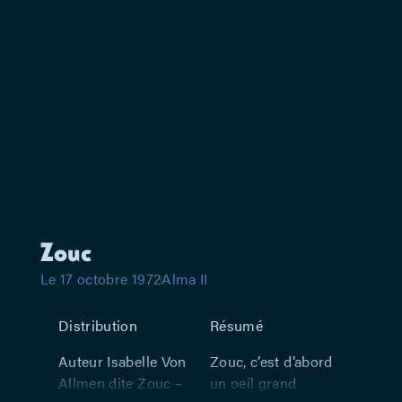
Zouc
Le 17 octobre 1972
Alma II
Distribution
Résumé
Auteur Isabelle Von
Zouc, c’est d’abord
Allmen dite Zouc –
un oeil grand