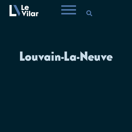
Louvain-La-Neuve