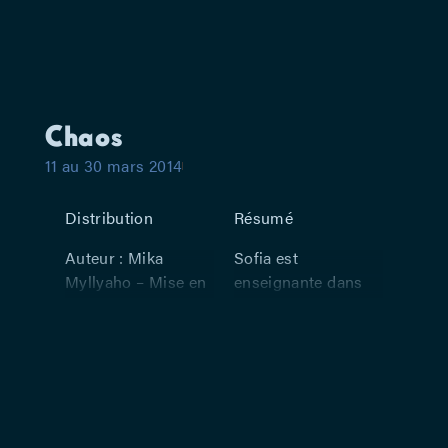
Chaos
11 au 30 mars 2014
Distribution
Résumé
Auteur : Mika
Sofia est
Myllyaho – Mise en
enseignante dans
scène et adaptation
une école qui va
: Jean-Claude Idée –
bientôt fermer ses
Avec : Isabelle
portes. Julia,
Paternotte,
thérapeute, a une
Stéphanie Van Vyve,
liaison avec un
Nathalie Willame
patient bipolaire.