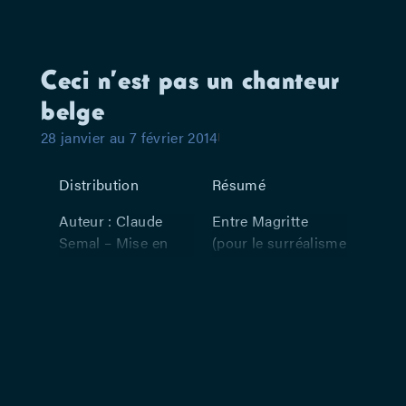
Ceci n’est pas un chanteur
belge
28 janvier au 7 février 2014
Distribution
Résumé
Auteur : Claude
Entre Magritte
Semal – Mise en
(pour le surréalisme
scène : Laurence
comique) et Maigret
Warin –
(pour le réalisme
Arrangements
mélancolique), ce
musicaux : Frank
dixième opus
Wuyts – Avec :
semalien propose
Claude Semal
quatorze nouvelles
chansons mêlées à