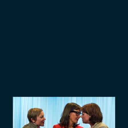
l’émotion à fleur de
peau (La fin du
monde, Les bébés,
les papas), la colère
intacte (Chez nous,
Dormir au chaud et
le déjà nommé Guy
Môquet). Avec de
belles respirations
poétiques (Etre
utile), des moments
de franche rigolade
(La patate, La bite
philanthropique). Et
surtout… de bien
belles chansons
(Les Bals, Les BBQ’s
et Les
Crématoriums) !