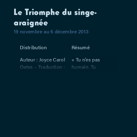
Le Triomphe du singe-
araignée
19 novembre au 6 décembre 2013
Distribution
Résumé
Auteur : Joyce Carol
« Tu n’es pas
Oates – Traduction :
humain. Tu
Claro – Mise en
n’apprécies pas ce
scène et adaptation
que les gens font
scénique : Marie-
pour toi. D’énormes
Line Lefebvre –
impôts filent dans
Avec : Alexis
l’éducation publique
Goslain
mais les gosses
comme toi sont tout
juste capables de
lire les noms des