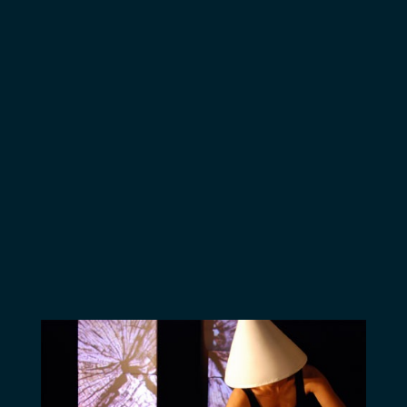
d’un rôle à l’autre
sur scène. Virtuoses
et espiègles, elles
nous font rire
autant qu’elles nous
émeuvent.