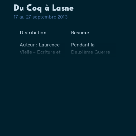
Du Coq à Lasne
17 au 27 septembre 2013
Distribution
Résumé
Auteur : Laurence
Pendant la
Vielle – Ecriture et
Deuxième Guerre
jeu : Laurence Vielle
mondiale, une
– Regard extérieur à
femme voit ses
l’écriture et à la
deux fils résistants
mise en scène :
partir en camp de
Pietro Pizzuti –
concentration. L’un
Images : Jean-
reviendra, l’autre
Michel Agius –
pas. Le frère de
Composition et
cette femme est
interprétation :
condamné à mort à
Vincent Granger
la fin de la guerre
(clarinettes), Helena
pour collaboration.