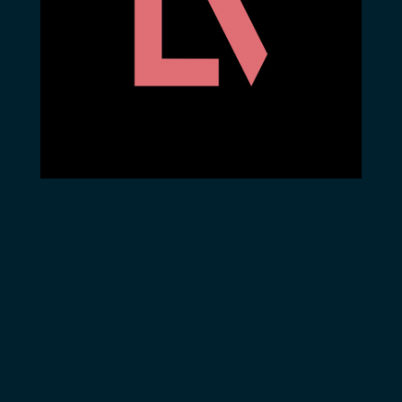
Musique Umberto
d’écriture,
Smaila – Régie
volontairement naïf,
générale Richard
demande à la mise
Joukovsky
en scène et au
décor, un non-
réalisme qui
traduise l’idée de
bande dessinée ou,
qui mieux est, de
théâtre de
marionnettes dont
les acteurs seraient
les pantins et le
décor une main
gigantesque
tombant du ciel :
« La manipulation
du système