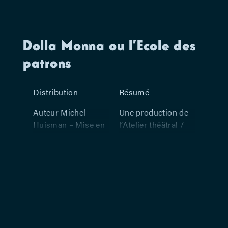
Dolla Monna ou l’Ecole des
patrons
Distribution
Résumé
Auteur Michel
Une production de
Huisman – Mise en
l’Atelier théâtral /
scène Toni
Une création de
Cecchinato, Toni
L’Atelier de la
Cecchinato – Dolla
Nouvelle Scène. Ce
Monna Eve Bonfanti
spectacle a été créé
– Patro,
à Avignon, au
Ambassy André
Cloître des Carmes,
Burton – Harry,
le 21 juillet 1976.
para, flic Gilbert
C’est une farce