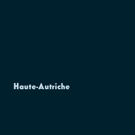
Haute-Autriche
Distribution
Résumé
Auteur Franz-Xaver
Par le Théâtre du
Kroetz – Mise en
Crépuscule.
scène Philippe