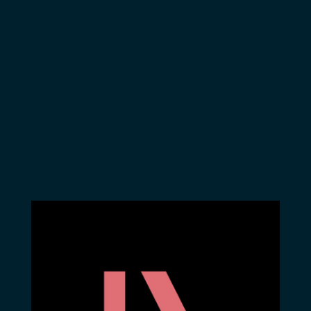
Charles – La
populaire et
bonimenteuse,
musicale.
Charlotte Nicole
L’ensemble de cette
Colchat –
farce représente
Paula Anne Darden
une allégorie sur le
– Techna Danièle
pouvoir capitaliste
Denie – Cogolais,
tel qu’on peut le voir
Maïtre Buvar, flic,
en 1976. Les
para Micheline
différents
Hardy –
rebondissements
Chrysanthème, Bise
de l’action sont
Nessman, La
calqués sur des
Rosselle Michel
événements
Israël – Saint
économiques et
Nicolas, flic Marc
politiques belges
Lebreton –
qui se sont
Assistant mise en
produits, pour la
scène Patrick
plupart, entre 1960
Quinet –
et 1976. Le style