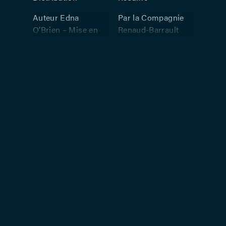
Auteur Edna
Par la Compagnie
O’Brien – Mise en
Renaud-Barrault
scène Simone
Virginia retrace la
Benmussa –
vie de l’auteur
Adaptation Guy
des Vagues depuis
Dumur –
son adolescence
Avec Catherine
jusqu’à son suicide
Sellers, Hélène Arié,
en 1941. Elle évoque
Pierre Tabard.
les grands chocs de
cette existence, tels
qu’on les retrouve
plus ou moins
transposés dans
son oeuvre
romanesque : Mort
de sa mère et de
son père Leslie
Stephen ; fondation