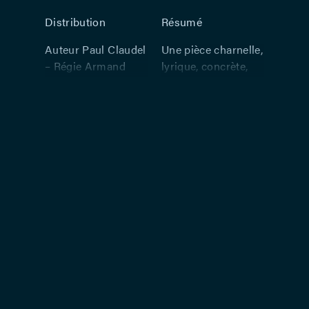
Distribution
Résumé
Auteur Paul Claudel
Une pièce charnelle,
– Régie Armand
lyrique, concrète,
Delcampe –
humaine, poétique,
Scénographie Josef
essentielle,
Svoboda –
panthéiste… Cette
Costumes Jan
réalisation de
Skalicky –
L’Echange par
Eclairages Richard
l’Atelier théâtre,
Joukovsky –
dans la régie
Son Richard Aubry
d’Armand
– Avec Fanny
Delcampe, la
Delbrice, Armand
scénographie de
Delcampe, Flaminio
Josef Svoboda, les
Corcos, Sylvie
costumes de Jan
Genty
Skalicky, est l’une
des pièces les plus