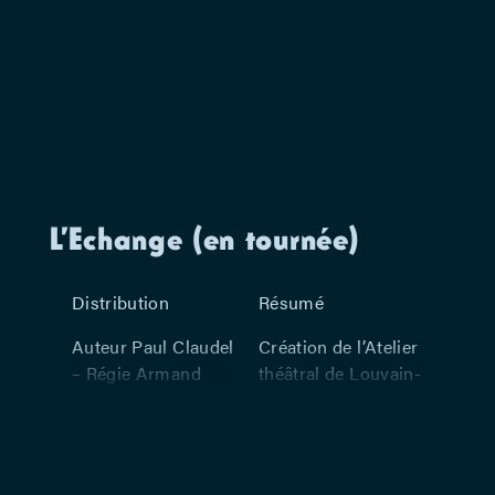
L’Echange (en tournée)
Distribution
Résumé
Auteur Paul Claudel
Création de l’Atelier
– Régie Armand
théâtral de Louvain-
Delcampe –
la-neuve, le 9
Scénographie Josef
septembre 1982.
Svoboda –
Secoués par un
Costumes Jan
conflit né de la