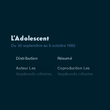
L’Adolescent
Du 30 septembre au 6 octobre 1982
Distribution
Résumé
Auteur Les
Coproduction Les
Vagabonds célestes,
Vagabonds célestes
Jonathan Sutton,
et l’Atelier théâtral
Surraya Mahmood –
de Louvain-la-
Avec Jonathan
Neuve. De
Sutton, Surraya
l’événement
Mahmood
judiciaire au théâtre
(l’affaire Michel