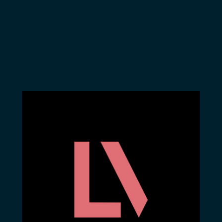
oblige à monter
dans un car pour se
rendre à Bruxelles
afin de dénoncer les
injustices sociales
au micro de la
RTBF. « Ni héros, ni
martyr, ni saint,
mais un jeune
homme malade
d’une famille
déchirée, d’une
région désertique »,
ce graffiti sur le
mur de l’histoire, le
transforme en
héros malgré lui.
Plus de 2000 lettres
lui sont adressées