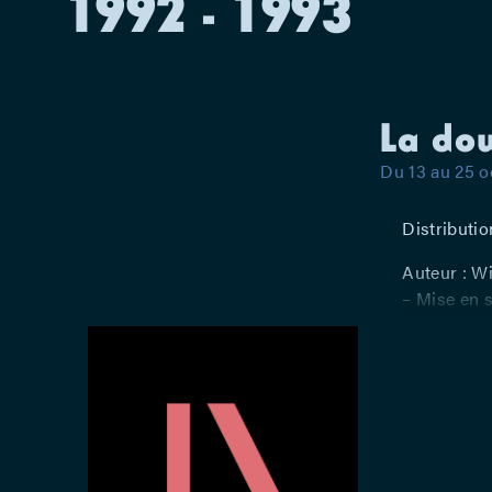
1992 - 1993
La dou
Du 13 au 25 o
Distributio
Auteur : W
– Mise en s
Geranio, Ha
Philippe Ma
Wéry