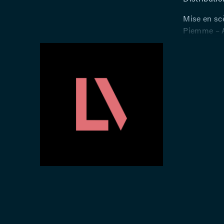
Mise en sc
Piemme – Av
Françoise