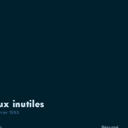
fléchir, il 
confident, q
Cependant, l
le Duc, sans 
déguisement q
qu’on croyait
Duc. Il port
travestie, e
jamais… L’è
ux inutiles
vrier 1993
n
Résumé