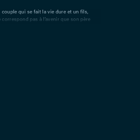
couple qui se fait la vie dure et un fils,
ne correspond pas à l’avenir que son père
 pour lui. A la fin, peut-être vingt ans après,
fils écrivain qui s’était jadis enfui de chez lui,
maison familiale, auréolé de gloire et de
ce au père ruiné physiquement, le fils devient
ation non seulement de l’échec d’une vie
e l’échec du couple, de chaque être en soi
re. Entre ces deux moments, un spectacle
ien. Théâtre dans le théâtre : personnages
oment imaginaire dans lequel sont mis en
rapports conflictuels évoqués tout au long
La condition d’artiste ? Une marionnette
par Julien), jetée en pâture à la brutalité des
tourent, tyrannisée, humiliée. La
Julien serait bien seule sans l’amour
s femmes qui vont l’aider à réaliser une
révolte et de mort.