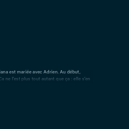
ana est mariée avec Adrien. Au début,
 Ca ne l’est plus tout autant que ça : elle s’en
e. Diana travaille à la « Radio
e » », dont le but est de diffuser un
aix et de démocratie vers les pays de l’Est.