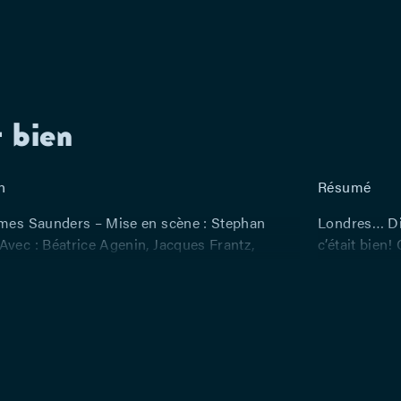
t bien
n
Résumé
ames Saunders – Mise en scène : Stephan
Londres… Di
Avec : Béatrice Agenin, Jacques Frantz,
c’était bien!
reiss, Stephan Meldegg
est accomodé
International
message de p