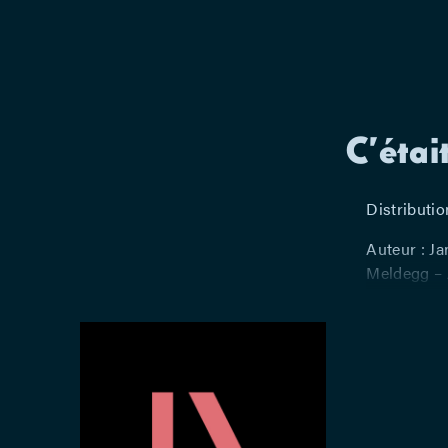
C’étai
Distributio
Auteur : J
Meldegg – 
Stéphane F