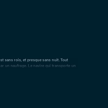
st sans rois, et presque sans nuit. Tout
 un naufrage. Le navire qui transporte un
 soeur, jumeaux parfaits, coule en mer. La
 le rivage. Le frère passe pour noyé. La
trouver un gîte et un emploi, se déguise en
tre au service du Duc qui règne sur la
uc est plongé dans le malheur. Il est
 de la Comtesse sa voisine, laquelle ne
 ne veut rien entendre. Pour tenter de la