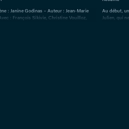
ène : Janine Godinas – Auteur : Jean-Marie
Au début, un 
ec : François Sikivie, Christine Vouilloz,
Julien, qui 
 Benejam
avait imaginé
l’artiste, le 
revient à la 
réussite. Fa
la concrétis
mais aussi d
face à l’aut
écrit par Jul
oniriques, m
exergue les 
de la pièce. 
(interprétée 
gens qui l’en
marionnette 
bénéfique de
destinée de 