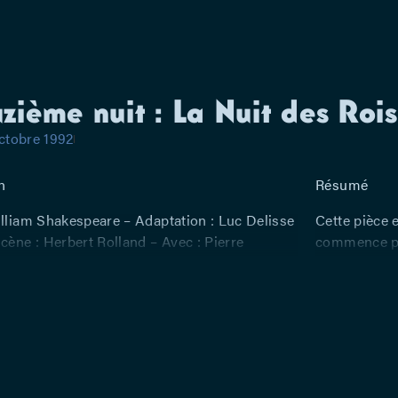
zième nuit : La Nuit des Rois
ctobre 1992
n
Résumé
illiam Shakespeare – Adaptation : Luc Delisse
Cette pièce e
cène : Herbert Rolland – Avec : Pierre
commence par
madi, Valérie Lemaître, Philippe Vauchel,
frère et une
rtin, Patrick Waleffe, Laurence Warin, Isabelle
soeur atteint
soeur, pour 
garçon et en
région. Ce D
amoureux fou
l’aime pas et