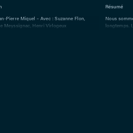
n
Résumé
an-Pierre Miquel – Avec : Suzanne Flon,
Nous sommes 
 Meyssignac, Henri Virlogeux
longtemps. L
lumières. Ver
vide. Les sal
où l’on se pr
détruisent le
intellectuell
d’Europe et 
sur le plus p
d’Alembert e
puissant pré
entourage la
d’esprit touj
L’âge venant,
fille naturel
enthousiasmé
met bientôt a