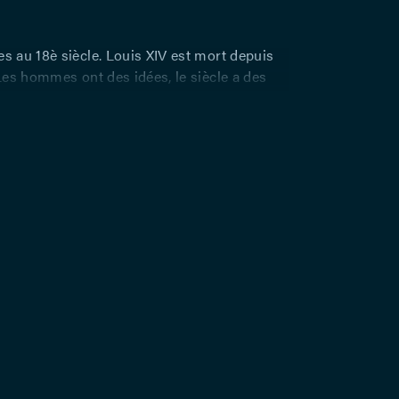
au 18è siècle. Louis XIV est mort depuis
es hommes ont des idées, le siècle a des
saille s’éteint, Paris s’échauffe; la Cour se
ons se remplissent et sont des lieux éclairés
oduit pour faire carrière, où se créent et se
s réputations. C’est là que règne une élite
e qui rassemble les meilleurs esprits
les plus éclairés. Madame du Deffand règne
restigieux d’entre eux, fréquenté par Turgot,
n attente d’Académie, Hénault, le très
sident du parlement, et exerce sur son
 causticité et le despostisme d’une femme
ours facinée par les valeurs du classicisme.
 la vue faible, elle engage une lectrice, la
le de son frère, Julie de Lespinasse,
e par les idées nouvelles. L’affaire Calas
ux prises, au travers de la grâce et de la