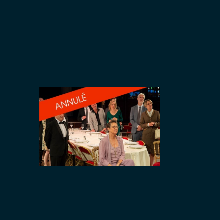
Stéphanie 
Kacenelenb
Virgile Mag
Tristan Sch
Van Vyve, 
Traduction 
Lesire – C
lumières :