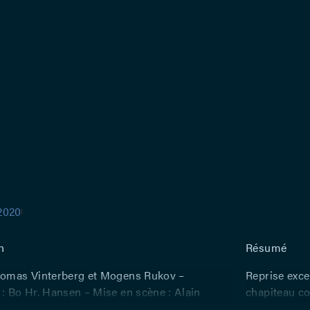
.2020
n
Résumé
homas Vinterberg et Mogens Rukov –
Reprise exce
 : Bo Hr. Hansen – Mise en scène : Alain
chapiteau co
Avec : Olivier Darimont, Béatrix Férauge,
unique à viv