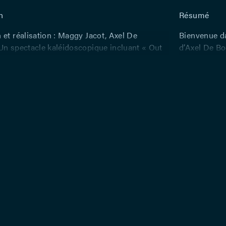
n
Résumé
et réalisation : Maggy Jacot, Axel De
Bienvenue da
Un spectacle kaléidoscopique incluant « Out
d’Axel De Bo
» basé : sur le texte « Le grand tri » de Paul
date aux cr
Avec des textes de : Mireille Bailly et de
en 1999, ils
tistique – Avec : Astrid Akay, Fabian Finkels,
œuvres ! Fo
uimas, Loriane Klupsch, Fabrice Schillaci,
offrent au p
chel van der Rest – Et la participation de :
réjouissante
 Crew – Assistanat scénographie et
êtes uniques
Rüdiger Flörke, Julie Antipine – Assistanat
et son rappo
nnel : Julia Kaye – Chorégraphie : Darren
enclins à r
ation lumières : Gérard Maraite – Création
Nos comprom
Ronsse – Régie générale : Dylan Schmit –
d’autruche ou
eau : Antoine Moors – Régie lumière : Renaud
les petites 
gie son : Jérôme Mylonas – Réalisations
kaléidoscop
ostumes : Ateliers du Théâtre de Liège, Billie
succession 
Habilleuse : Françoise Hottois
et de perspe