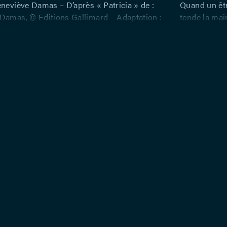
neviève Damas – D’après « Patricia » de :
Quand un être
Damas, © Editions Gallimard – Adaptation :
tende la main
Damas, Frédéric Dussenne – Dramaturgie et
simplement p
ène : Frédéric Dussenne – Avec : Raphaëlle
Peut-être es
onsolate Sipérius – Scénographie : Vincent
tiennent enc
horégraphie : Charlotte Villalonga – Création
pièce d’une 
 Renaud Ceulemans – Création costumes :
humaine et s
houx – Assistanat à la mise en scène :
veille sur V
mon – Direction technique : Gaspard Samyn –
la quadragéna
ale : Julie Bernaerts – Production et diffusion
réfugiée dans
onchiado – Avec : l’aide de l’équipe technique
Avec sa subj
r Théâtre Jean Vilar
livre tour à 
doutes, de p
avancées.