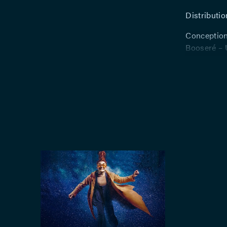
Distributio
Conception 
Booseré – 
of the box 
Pourveur – 
l’équipe ar
Pénélope G
François-Mi
One Nation
costumes : 
organisatio
Ross – Cré
son : Eric 
Régie plat
Minet – Ré
décors et c
Mertens – 