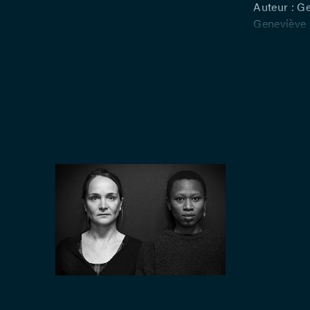
Auteur : Ge
Geneviève 
Geneviève 
mise en sc
Bruneau, C
Bresmal – C
lumières :
Romain Del
Quentin Si
Régie génér
: Margot Sp
de l’Atelie