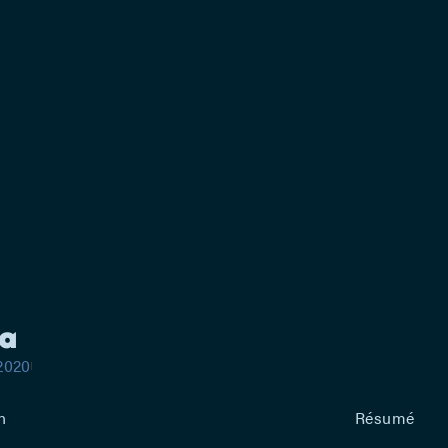
conduite irr
par le père,
la bienséanc
comment bris
spectateurs 
Klingenfelt.
sera mainten
sanitaires.
ia
.2020
n
Résumé