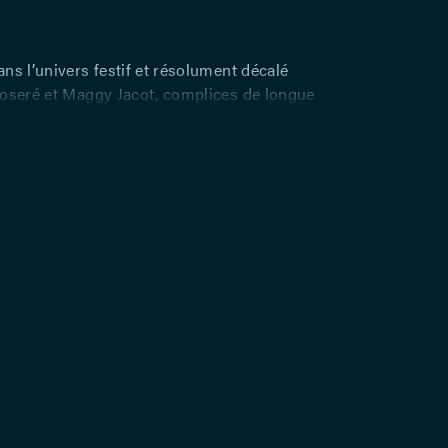
ns l’univers festif et résolument décalé
oseré et Maggy Jacot, complices de longue
éations mémorables. Depuis « Le Dragon »
 en ont parcouru des scènes et exploré des
ndateurs de la Compagnie Pop-Up, ils
ublic des spectacles aux formes inventives et
s avec une générosité constante. « Vous
 » est un spectacle qui questionne l’individu
rt à la norme. Pourquoi serions-nous
eproduire des comportements conformistes ?
issions anodines, nos aveuglements
 notre inertie ne feraient-ils pas de nous
mains d’un système global ? Une forme
ique déroule devant nos yeux une
de tableaux comme autant de points de vue
ctives. Evénements visuels et poétiques où