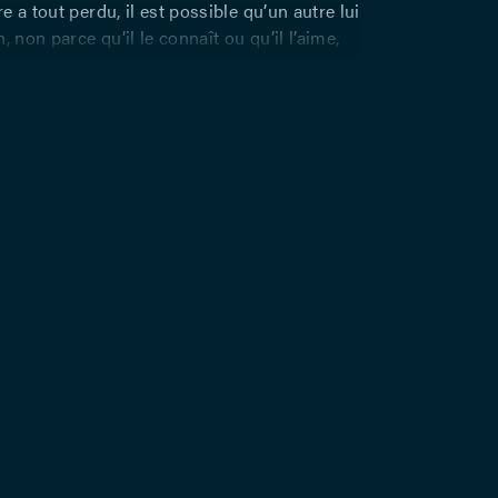
 a tout perdu, il est possible qu’un autre lui
, non parce qu’il le connaît ou qu’il l’aime,
arce que c’est un humain, comme lui. (…)
t-ce par cette idée que Patricia et Vanessa
ore debout. L’histoire d’une rencontre, une
grande justesse qui offre une vision
ensible du drame des migrants. Patricia
anessa, 12 ans, rescapée d’un naufrage. Entre
ire qui fait de son mieux et la jeune fille
 le silence, un lien se tisse petit à petit.
ectivité, ses émotions, son vécu, chacune
tour sa version d’une rencontre faite de
eurs mais aussi d’espoir et de petites