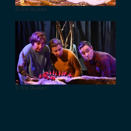
musicale :
© Erik Duckers
Pirly
Zurstrassen
– Création
sonore :
Maxime
Glaude –
Chorégraphie
: Laetitia
Lucatelli –
Régie
générale :
© Erik Duckers
Nicolas
Duvauchel
–
Graphisme
: Camille
Henrard et
Frédéric