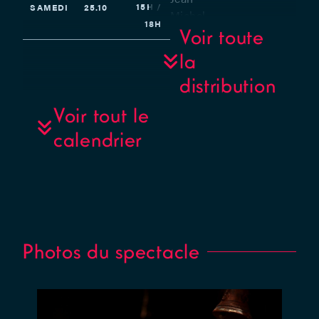
15H /
SAMEDI
25.10
Michel
18H
Frère –
Voir toute
Avec
la
Nicolas
distribution
Duvauchel,
Martine
Voir tout le
Godard et
calendrier
Sabine
Thunus –
Coaching
objets et
regard
extérieur :
Sabine
Photos du spectacle
Durand –
Scénographie
: Valentin
Périlleux