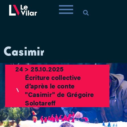
Casimir
24 > 25.10.2025
Écriture collective
d’après le conte
"Casimir" de Grégoire
Solotareff