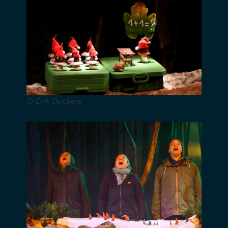
assisté de
Jeannine
Bouhon –
Toile peinte
: Eugénie
Obolenski
–
Mécanismes
© Erik Duckers
: Paco
Argüelles
Gonzalez –
Costumes :
Hélène
Lhoest –
Création
lumières :
Dimitri
Joukovski –
Création