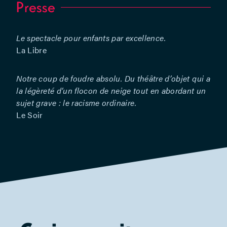
Presse
Hainaut –
Production
et diffusion
Le spectacle pour enfants par excellence.
: Charline
La Libre
Rondia
Notre coup de foudre absolu.
Du théâtre d’objet qui a
la légèreté d’un flocon de neige tout en abordant un
sujet grave : le racisme ordinaire.
Le Soir
Une
création de
la
compagnie
Arts &
Couleurs
en
coproduction