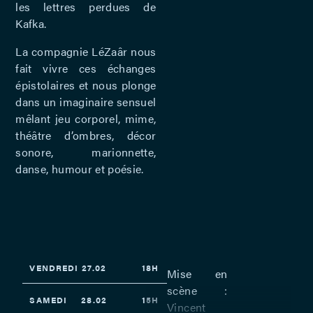
les lettres perdues de
Kafka.
La compagnie LéZaâr nous
fait vivre ces échanges
épistolaires et nous plonge
dans un imaginaire sensuel
mêlant jeu corporel, mime,
théâtre d’ombres, décor
sonore, marionnette,
danse, humour et poésie.
VENDREDI
27.02
18H
Mise en
scène :
SAMEDI
28.02
15H
Vincent