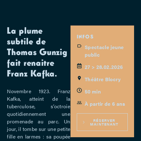
La plume
INFOS
subtile de
Spectacle jeune
Thomas Gunzig
public
fait renaitre
27 > 28.02.2026
Franz Kafka.
Théâtre Blocry
Novembre 1923. Franz
50 min
Kafka, atteint de la
À partir de 6 ans
tuberculose, s’octroie
quotidiennement une
RÉSERVER
promenade au parc. Un
MAINTENANT
jour, il tombe sur une petite
fille en larmes : sa poupée