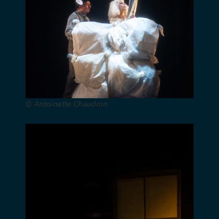
Samuilova
– Création
son :
Clément
Waleffe –
Voix off :
Audrey
d’Hulstère,
© Antoinette Chaudron
Thomas
Gunzig et
Sébastien
Hébrant –
Direction
mouvement
: Michel
Carcan –
Chorégraphies
: Elisabetta