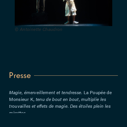
La
Roseraie,
La
Montagne
© Antoinette Chaudron
magique,
La Maison
qui chante.
Merci aux
Centres
culturels de
Chénée, de
Presse
Comines-
Warneton,
de Namur.
Magie, émerveillement et tendresse.
La Poupée de
Merci à
Monsieur K,
tenu de bout en bout, multiplie les
Maurice
trouvailles et effets de magie. Des étoiles plein les
Vanden
mirettes.
Broeck, la
La Libre
Cie Les