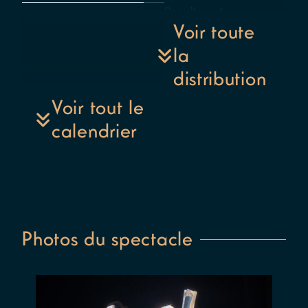
Raoult et
Laila Zaâri
Voir toute
– Avec
la
Michel
distribution
Carcan et
Laila Zaâri
Voir tout le
– Musique
calendrier
originale :
Patrick
Waleffe –
Création
lumières :
Dimitri
Joukovsky
Photos du spectacle
–
Accessoires
et
scénographie
: Vitalia