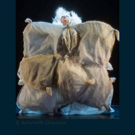
du Théâtre
Varia, en
coproduction
avec Pierre
de Lune
ASBL, le
Centre
culturel du
Brabant
wallon et
La Coop
asbl.
Avec le
soutien de
la
Fédération
© Antoinette Chaudron
Wallonie-
Bruxelles-