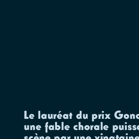
Le lauréat du prix Gonc
une fable chorale puiss
scène par une vingtaine