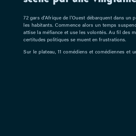
72 gars d’Afrique de l’Ouest débarquent dans un pet
les habitants. Commence alors un temps suspendu 
attise la méfiance et use les volontés. Au fil des m
certitudes politiques se muent en frustrations.
Sur le plateau, 11 comédiens et comédiennes et un
en français dans laquelle résonnent aussi l’italien
engagement auprès des personnes exilées, Mari
texte et soulève une question brulante : que somm
?
Depuis des années, je suis active dans le milieu
d’accueil de personnes en exil. Quand j’ai lu «
S
demande à Mbougar pourquoi il écrit, il répond 
ce que je voulais faire moi aussi. Parce que fac
me répéter que l’histoire du monde est une his