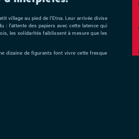
it village au pied de l’Etna. Leur arrivée divise
: l’attente des papiers avec cette latence qui
ois, les solidarités faiblissent à mesure que les
e dizaine de figurants font vivre cette fresque
, le bambara ou le sérère. Avec l’urgence de son
e-Aurore d’Awans s’empare de ce magnifique
es-nous prêts à partager avec ceux qui arrivent
 associatif et notre maison est devenue un lieu
ilence du chœur »
, j’ai été subjuguée. Quand on
: « pour poser de meilleures questions ». Voilà
e à la montée de l’extrême droite, je ne peux que
toire de migrations, de mouvements.