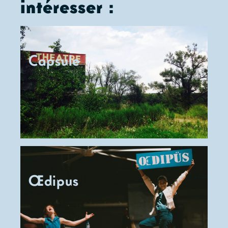
intéresser :
Perret –
JEUDI
28.01
19H
Création
sonore :
VENDREDI
29.01
20H
Pierre
Capsule
Kissling –
Assistanat
à la mise
en scène et
coach
marionnettes
: Anne
Romain
Œdipus
Une