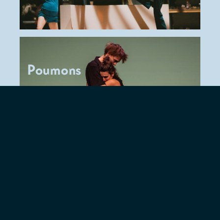
coproduction
Le Vilar
(Louvain-
la-Neuve),
Théâtre de
Poche et
Poumons
DC&J
Création.
Avec le
soutien de
la
Fédération
Wallonie-
Bruxelles/Service
Général de
la Création
artistique/Théâtre
adulte, de
la Loterie