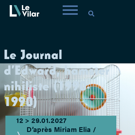
Le Journal
d’Edward, hamster
nihiliste (1990-
1990)
12 > 29.01.2027
D’après Miriam Elia /