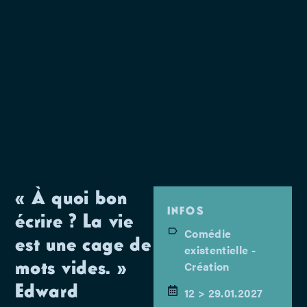
« À quoi bon
INFOS
écrire ? La vie
Comédie
est une cage de
existentielle -
mots vides. »
Création
Edward
12 > 29.01.2027