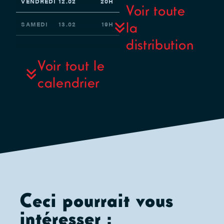
VENDREDI
12.02
20H
– Avec
Voir toute
Anaïs
la
SAMEDI
13.02
19H
Aouat,
distribution
Leila
MARDI
16.02
20H
Chaarani,
Voir tout le
Delphine
MERCREDI
17.02
19H
calendrier
de Baere,
Michele de
JEUDI
18.02
19H
Luca,
Adrien
VENDREDI
19.02
20H
Drumel,
Greg
Duret,
Muriel
Legrand,
Déborah
Ceci pourrait vous
Marchal,
Magali
intéresser :
Pinglaut et