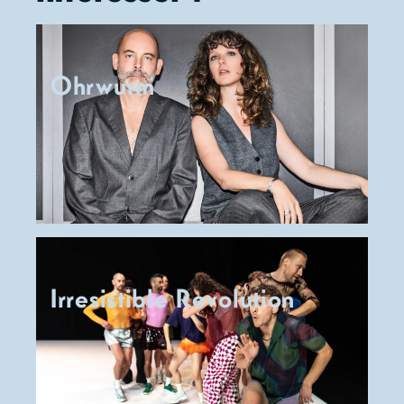
Anna
Solomin-
Ohanian,
Ohrwurm
avec la
participation
de la
Fanfare de
Nethen-
Wez –
Collaboration
artistique,
création
musicale et
Irresistible Revolution
musique
originale :
Greg Duret
–
Scénographie