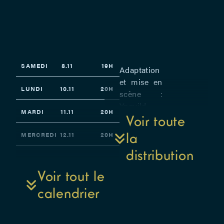
SAMEDI
8.11
19H
Adaptation
et mise en
LUNDI
10.11
20H
scène :
Yngvild
MARDI
11.11
20H
Aspeli et
Voir toute
Paola Rizza
la
MERCREDI
12.11
20H
– Avec
distribution
Maja
JEUDI
13.11
19H
Kunšič et
Voir tout le
Viktor
VENDREDI
14.11
20H
calendrier
Lukawski –
Composition
SAMEDI
15.11
19H
musique :