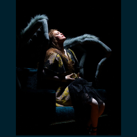
de tournée
et
responsable
logistique :
Iris Oriol et
Noémie
Jorez
Une
production
Plexus
Polaire en
coproduction