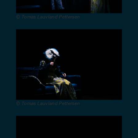
Plateau et
manipulation
© Tomas Lauvland Pettersen
: Alix
Weugue –
Dramaturgie
: Pauline
Thimonnier
– Directrice
de
production
et diffusion
: Claire
Costa –
Administration
© Tomas Lauvland Pettersen
: Anne-
Laure
Doucet –
Administration