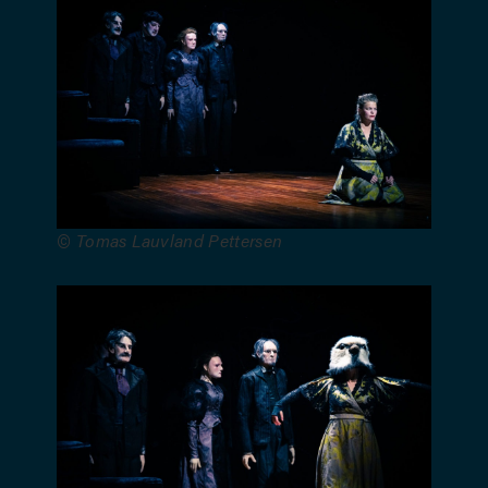
Sebastien
Puech –
Scénographie
: François
Gauthier-
Lafaye –
Chorégraphie
: Cécile
Laloy –
© Tomas Lauvland Pettersen
Création
lumières :
Vincent
Loubière –
Costumes :
Benjamin
Moreau –
Son :
Simon
Masson –