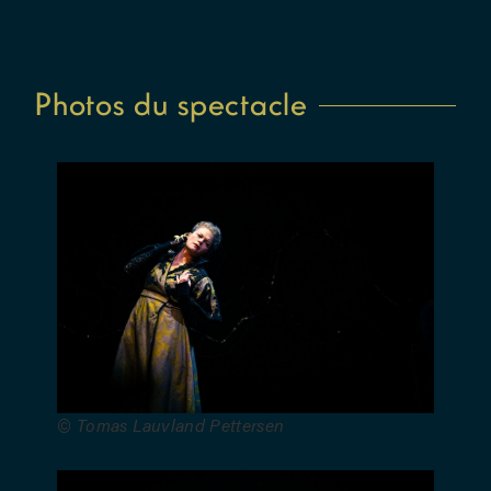
Guro
Skumsnes
Moe –
Coordination
Photos du spectacle
chorale :
Pauline
Schill –
Fabrication
marionnettes
: Carole
Allemand,
Yngvild
Aspeli,
Pascale
Blaison,
Delphine
© Tomas Lauvland Pettersen
Cerf,
Romain
Duverne et