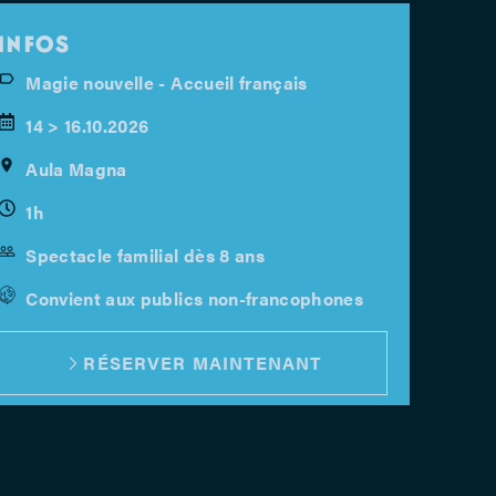
INFOS
Magie nouvelle - Accueil français
14 > 16.10.2026
Aula Magna
1h
Spectacle familial dès 8 ans
Convient aux publics non-francophones
RÉSERVER MAINTENANT