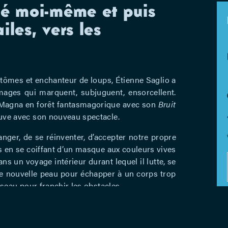
té moi-même et puis
iles, vers les
ntômes et enchanteur de loups, Étienne Saglio a
mages qui marquent, subjuguent, ensorcellent.
a Magna en forêt fantasmagorique avec son
Bruit
euve avec son nouveau spectacle.
nger, de se réinventer, d’accepter notre propre
ns en se coiffant d’un masque aux couleurs vives
s un voyage intérieur durant lequel il lutte, se
ne nouvelle peau pour échapper à un corps trop
oiseau pour franchir les obstacles.
es marionnettes, on plonge dans un monde flou
plient. Le spectateur lui-même finit par perdre