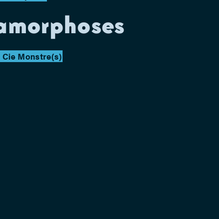
tamorphoses
/ Cie Monstre(s)