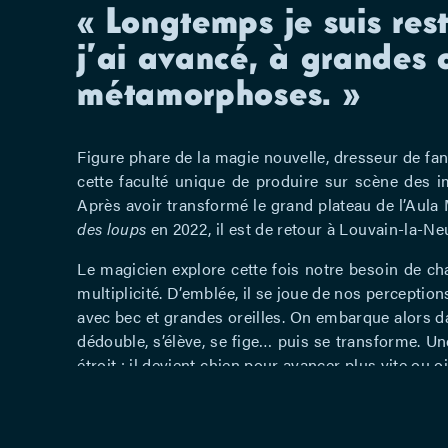
« Longtemps je suis res
j’ai avancé, à grandes a
métamorphoses. »
Figure phare de la magie nouvelle, dresseur de fa
cette faculté unique de produire sur scène des i
Après avoir transformé le grand plateau de l’Aul
des loups
en 2022, il est de retour à Louvain-la-N
Le magicien explore cette fois notre besoin de cha
multiplicité. D’emblée, il se joue de nos perceptio
avec bec et grandes oreilles. On embarque alors dan
dédouble, s’élève, se fige… puis se transforme. U
étroit : il devient chien pour avancer plus vite ou 
À travers la danse des masques, des ombres et d
où les échelles se déforment et les êtres se multi