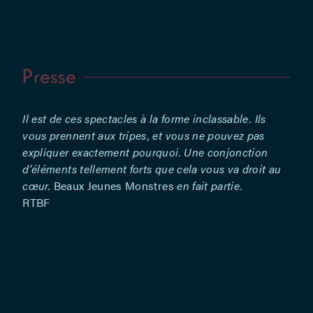
–
Assistanat
à la mise
en scène :
Presse
Gaspard
Dadelsen
et Antoine
Il est de ces spectacles à la forme inclassable. Ils
Pouchoulou
vous prennent aux tripes, et vous ne pouvez pas
–
expliquer exactement pourquoi. Une conjonction
Production
d’éléments tellement forts que cela vous va droit au
et diffusion
cœur.
Beaux Jeunes Monstres
en fait partie.
: Anne
RTBF
Festraets