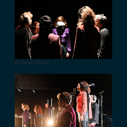
Praneuf,
Deborah
Rouach,
Sébastien
Schmitz,
Juliette Van
Peteghem
et Candy
Saulnier –
© Margot Briand
Composition
musicale et
sonore :
Sébastien
Schmitz –
Direction
technique :
Margot
Rogron –
Ingénierie