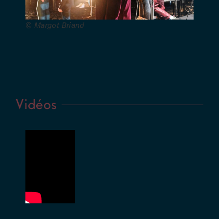
sonore :
Michel
© Margot Briand
Bystranowski
– Direction
des
chœurs :
Juliette Van
Peteghem
–
Vidéos
Scénographie
: Sébastien
Corbière –
Création
lumières :
Sibylle
Cabello –
Costumes :
Marine
Vanhaesendonck