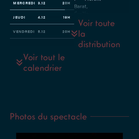
MERCREDI
3.12
20H
Barat,
Émilie
JEUDI
4.12
19H
Praneuf et
Voir toute
Sébastien
la
VENDREDI
5.12
20H
Schmitz –
distribution
Avec
SAMEDI
6.12
19H
Florent
Voir tout le
Barat,
calendrier
Michel
Bystranowski,
Michele De
Luca, Alex
Jacob,
Amélie
Lemonnier,
Photos du spectacle
Sylvie
Nawasadio,
Émilie