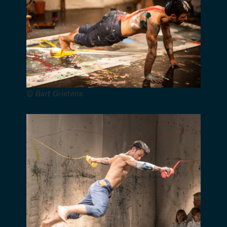
Via Zuid,
De Grote
Post,
Dommelhof/Theater
op de
Markt,
Circuscentrum,
Kopergietery
© Bart Grietens
et VGC De
Kriekelaar.