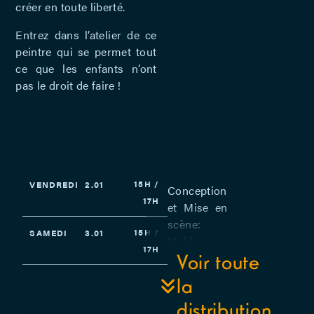
créer en toute liberté.
Entrez dans l’atelier de ce
peintre qui se permet tout
ce que les enfants n’ont
pas le droit de faire !
15H /
VENDREDI
2.01
Conception
17H
et Mise en
scène:
15H /
SAMEDI
3.01
Mahlu
17H
Mertens et
Voir toute
Hanne
la
Vandersteene
distribution
– Avec