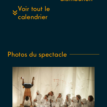
Matthis
Voir tout le
Lorenz –
calendrier
Technicienne
: Cecilia
Rosso –
Conception
sonore :
Stijn Dickel
(aifoon
Photos du spectacle
vzw) –
Dramaturgie
: Mieke
Versyp –
Création
lumières :
Jeroen
Doise et
Saul
Mombaerts