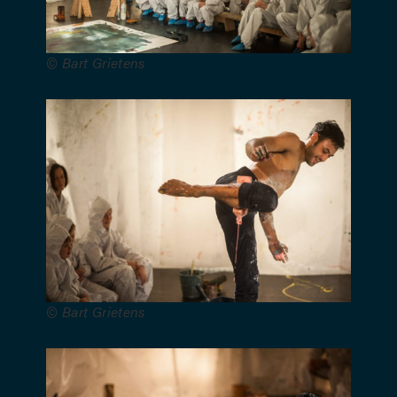
–
Costumes :
© Bart Grietens
Sofie
Rosseel –
Décor :
Koen
Demeyere
Avec le
soutien de
© Bart Grietens
Vlaamse
Overheid,
Stad Gent,
aifoon vzw,