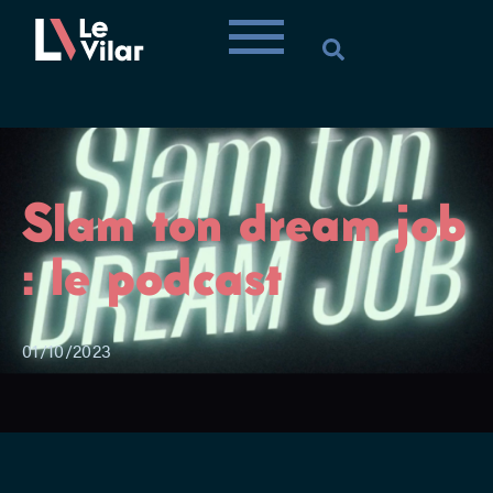
Slam ton dream job
: le podcast
01/10/2023