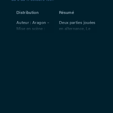
Distribution
Résumé
Auteur : Aragon –
Deux parties jouées
Mise en scène :
en alternance, Le
Philippe Caubère –
communiste
Avec : Philippe
comprend des
Caubère
poèmes de 1929 à
1954 (Aragon de 32
à 57 ans). Le Fou
ceux de 1954 à 1973
(Aragon de 57 à 76
ans). Une
production de la
Comédie Nouvelle