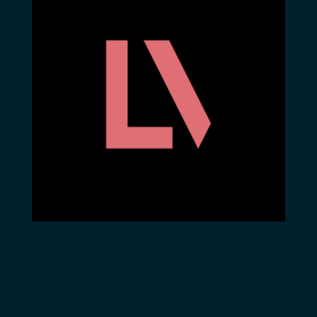
aussi une forme,
depuis longtemps,
oubliée d’expression
théâtrale avec des
attributs
carnavalesques.