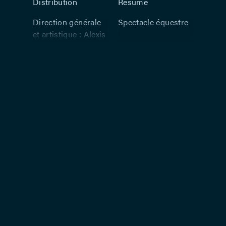
Distribution
Résumé
Direction générale
Spectacle équestre
et artistique : Alexis
Grüss – Metteur en
scène : Alexis Grüss
– Direction générale
et artistique : André
Grüss – Musiques
originales et
arrangements :
Frédéric Manoukian