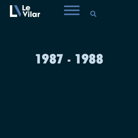
1987 - 1988