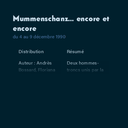
Mummenschanz… encore et
encore
du 4 au 9 décembre 1990
Distribution
Résumé
Auteur : Andrès
Deux hommes-
Bossard, Floriana
troncs unis par la
Frassetto, Bernie
taille : où se trouve
Schürch.
le haut, où se
trouve le bas ? Deux
énormes corps
acéphales qui
s’embrassent et qui
sont dotés tout à
coup d’une tête à