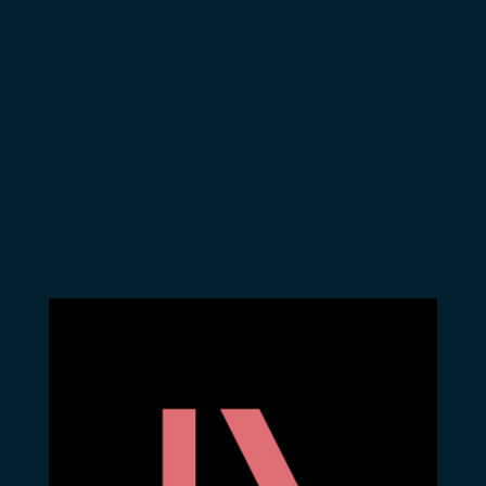
virtuosité et
d’émotion. Nul
doute que ce
groupe qui a
soulevé
l’enthousiasme des
publics du monde
entier vous
emportera vous
aussi.