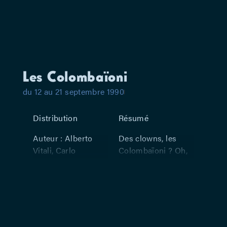
Les Colombaïoni
du 12 au 21 septembre 1990
Distribution
Résumé
Auteur : Alberto
Des clowns, les
Vitali, Carlo
Colombaïoni ? Oh,
Colombaïoni.
attention, pas
d’impair ! Même si
Fellini les avait
engagés comme
tels dans « La
Strada » et « Les