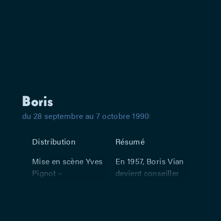
Boris
du 28 septembre au 7 octobre 1990
Distribution
Résumé
Mise en scène Yves
En 1957, Boris Vian
Pignot –
devient conseiller
Costumes Pascale
de variétés auprès
Bordet – Avec Gilles
de la maison de
Gaston-Dreyfus,
disques Philips. De
Gilles Tamiz, Valérie
cette expérience et