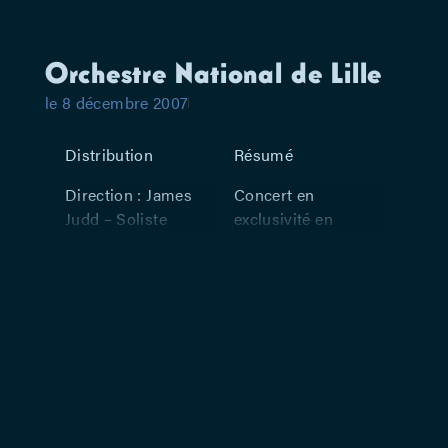
Orchestre National de Lille
le 8 décembre 2007
Distribution
Résumé
Direction : James
Concert en
Judd – Soliste
exclusivité en
(violon) : Régis
Belgique Au
Pasquier
programme : –
Beethoven :
Concerto pour
violon, opus 61 en
ré majeur – Strauss
: Symphonie
Alpestre, opus 64
L’Orchestre national