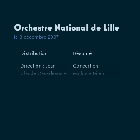
Orchestre National de Lille
le 8 décembre 2007
Distribution
Résumé
Direction : Jean-
Concert en
Claude Casadesus –
exclusivité en
Soliste (violon) :
Belgique Au
Shion Minami
programme : –
Beethoven :
Concerto pour
violon, opus 61 en
ré majeur – Strauss
: Symphonie
Alpestre, opus 64