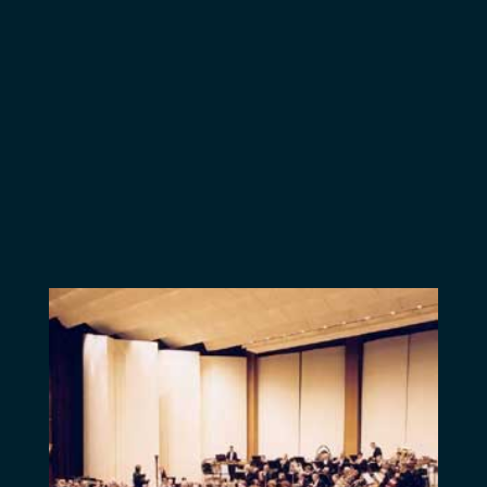
tourbillonne, où les
traits d’esprit fusent
et font tourner les
têtes de la jeunesse.
Une production de
l’Atelier Théâtre
Jean Vilar.