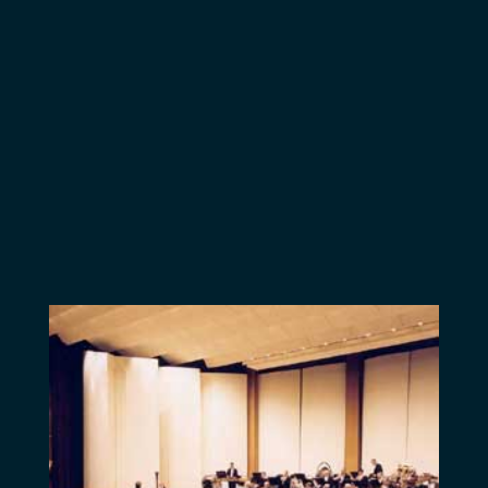
Philharmonique de
Berlin, l’Orchestre
Symphonique de
Vienne ou
l’Orchestre
Philharmonique
Royal de Grande-
Bretagne. Régis
Pasquier, issu d’une
illustre famille de
musiciens, est
reconnu comme un
virtuose dès son
plus jeune âge. Il est
rapidement invité
comme soliste à
travers le monde.
Depuis 1998, il
possède un