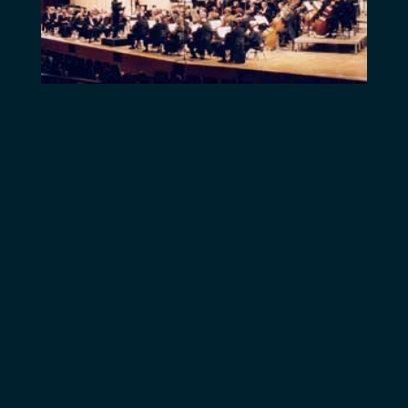
magnifique violon
Joseph Guarnerius
(Del Gesu)
Cremona 1734.