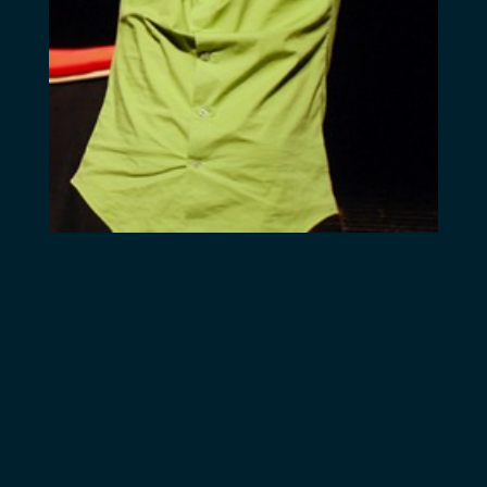
possède un
magnifique violon
Joseph Guarnerius
(Del Gesu)
Cremona 1734.