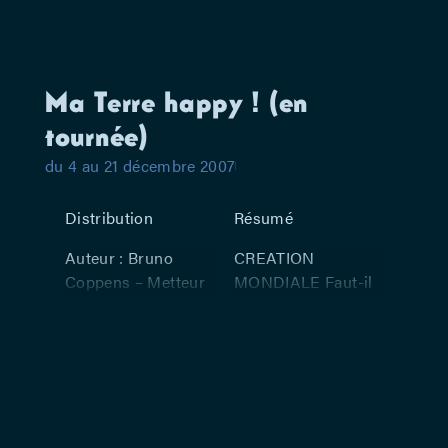
Ma Terre happy ! (en
tournée)
du 4 au 21 décembre 2007
Distribution
Résumé
Auteur : Bruno
CREATION
Coppens – Metteur
MONDIALE Faut-il
en scène : Eric De
encore le présenter
Staercke –
? Bruno Coppens se
Interprétation :
définit comme le
Bruno Coppens
« jongleur fou des
mots ». Son univers
mêle avec subtilité