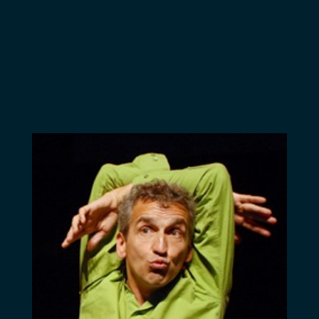
Philharmonique de
Berlin, l’Orchestre
Symphonique de
Vienne ou
l’Orchestre
Philharmonique
Royal de Grande-
Bretagne. Régis
Pasquier, issu d’une
illustre famille de
musiciens, est
reconnu comme un
virtuose dès son
plus jeune âge. Il est
rapidement invité
comme soliste à
travers le monde.
Depuis 1998, il