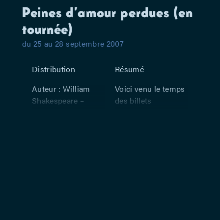
Peines d’amour perdues (en
tournée)
du 25 au 28 septembre 2007
Distribution
Résumé
Auteur : William
Voici venu le temps
Shakespeare –
des billets
Traduction : Jean-
confondus,
Michel Déprats –
quiproquos,
Metteur en scène :
travestissements en
Armand Delcampe
tous genres et
– Interprétation :
confusion générale.
Anne-Marie
Shakespeare nous
Cappeliez, Laurence
livre un texte plein
d’Amélio, Catherine
d’esprit au rythme
Decrolier, Laurent
des battements de
D’Elia, Hervé
cœur de la