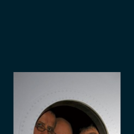
de nos erreurs de
Genèse : comment
vivions-nous au
stade animal,
végétal, ultra-libéral
? Et si on essayait
le stade sentimental
? La sprl Exquis
Mots présente Ma
Terre happy !, une
production de
l’Atelier Théâtre
Jean Vilar et du
Festival de Théâtre
de Spa. Avec le
soutien du Service
de la langue
française de la