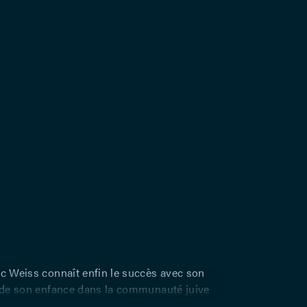
ic Weiss connaît enfin le succès avec son
é de son enfance dans la communauté juive
 Encensé par les médias, il est en pleine