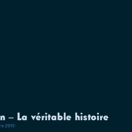
l’ouverture,
les combattr
culture nata
transcendée 
sommes très 
la musique p
son nouveau 
Neuve et une
Ionatos.
 – La véritable histoire
re 2015