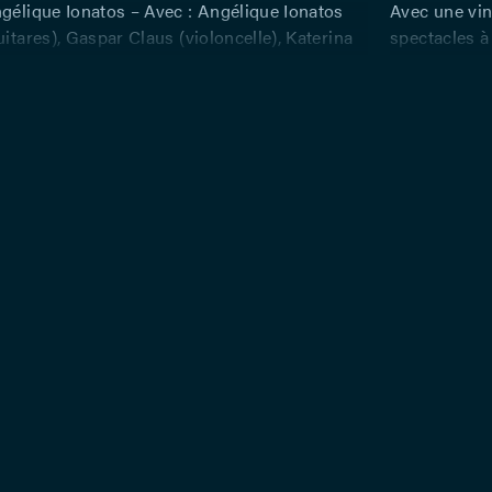
ngélique Ionatos – Avec : Angélique Ionatos
Avec une vin
uitares), Gaspar Claus (violoncelle), Katerina
spectacles à
uitare) – Son : Thierry Legeai – Lumières :
une figure i
alier
internationa
qui partage s
étiquettes g
A vingt ans,
poètes grecs
Nobel Odysse
limite pas a
compose auss
Kahlo ; elle 
nouvelles ex
un opéra pou
Wilde. En 20
Grèce « Et l
son nouvel o
filigrane d’u
Grèce sous p