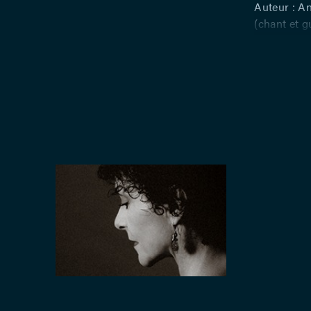
Auteur : A
(chant et g
Fotinaki (g
Ingrid Chev