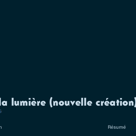
seulement réc
tout un fils 
Donald Margu
En six scènes
tendresse, l
touiller les 
Figaroscope, 
française)
la lumière (nouvelle création
5
n
Résumé