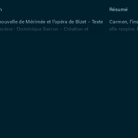
n
Résumé
nouvelle de Mérimée et l’opéra de Bizet – Texte
Carmen, l’in
 scène : Dominique Serron – Création et
elle respire.
usicales : Antoni Sykopoulos – Avec : Patrick
indomptable,
ent Capelluto, Toni D’Antonio, Alexia Depicker,
pourra que t
eur, Florence Guillaume, Vincent Huertas,
d’hommes se
nglois, Sylvie Perederejew, Laure Voglaire,
Prosper — po
bus – Piano : Antoni Sykopoulos –
véritable his
rcussions : Gauthier Lisein – Scénographie et
Carmen appar
 Christine Mobers – Création lumières :
Carmen invoq
utez – Assistants à la mise en scène : Colin
s’incarnent 
lémentine Colpin – Assistant à la
véritable hi
ie : Simon Detienne
marie à des 
en live du c
musique d’au