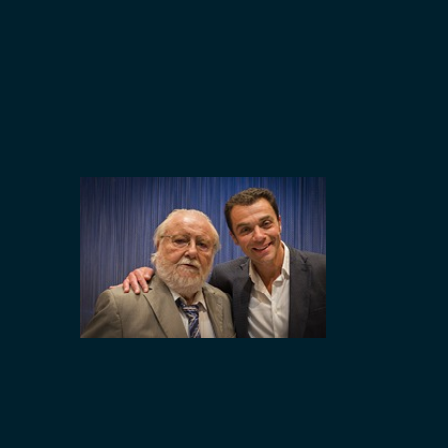
Weiss), Ric
Zimmer), C
Amsens (Al
Lemonnier 
Jean-Franço
Marmol, Ju
costumes :
Magrofuoco
Degauquier
générale :
– Régie son
Philippe H
Emmanuelle
Magrofuoc