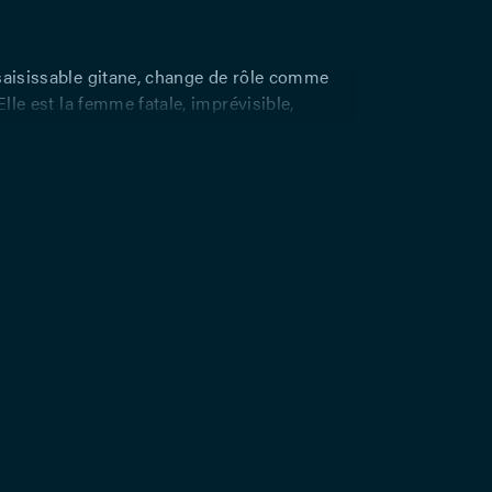
saisissable gitane, change de rôle comme
 Elle est la femme fatale, imprévisible,
 celle que l’amant éreinté par sa course ne
uer lorsqu’il l’aura enfin capturée. Un groupe
 rassemble autour d’un narrateur —
ur exhumer, le temps d’une conférence, la
toire de Carmen. S’ils se risquent au jeu,
aîtra. Tour à tour, cinq femmes, cinq
uées par l’imaginaire et le désir,
dans la chair du théâtre. Avec « Carmen – La
stoire », la nouvelle de Prosper Mérimée se
influences contemporaines et à des extraits
élèbre opéra de Bizet, adapté en une vibrante
jourd’hui.