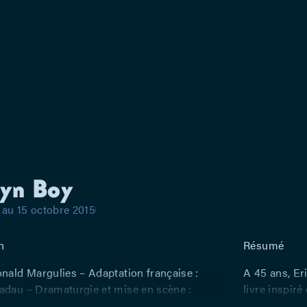
lyn Boy
au 15 octobre 2015
n
Résumé
onald Margulies – Adaptation française :
A 45 ans, Er
adau – Dramaturgie et mise en scène :
livre inspir
lcampe – Avec : Armand Delcampe (Many
de Brooklyn.