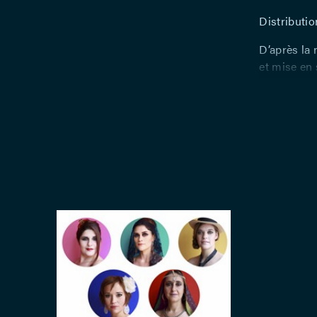
Distributio
D’après la 
et mise en
direction m
Brüll, Laur
Daphné D’H
François La
Vincent Za
Batterie/pe
costumes :
Franco Desa
Javaux et C
scénograph